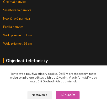
Oceľová panvica
Smaltovaná panvica
Nepriľnavá panvica
Paella panvica
Wok, priemer: 31 cm
Wok, priemer: 36 cm
Objednať telefonicky
Tento web používa súbory cookie. Ďalším prechádzaním tohto
+421 902 212 007
webu vyjadrujete súhlas s ich používaním. Viac informácií v pod
kategórií Obchodných podmienok.
Súhlasím
Nastavenia