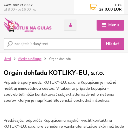
0
ks
+421 902 212 007
za
0,00 EUR
od 8:00 - do 16:00 hod
Menu
Hľadať
Úvod
Všetko o nákupe
Orgán dohľadu
Orgán dohľadu KOTLIKY-EU, s.r.o.
Prípadné spory medzi KOTLIKY-EU, s.r.o. a Kupujúcim je možné
riešiť aj mimosúdnou cestou. V takomto prípade kupujúci -
spotrebiteľ môže kontaktovať subjekt alternatívneho riešenia
sporov, ktorým je napríklad Slovenská obchodná inšpekcia.
Predávajúci odporúča Kupujúcemu najskôr využiť kontakt na
KOTLIKY-EU, s.r.o. pre vyriešenie vzniknutej situácie skôr než bude