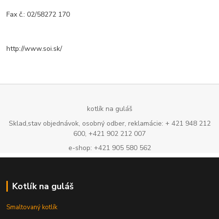
Fax č.: 02/58272 170
http://www.soi.sk/
kotlík na guláš
Sklad,stav objednávok, osobný odber, reklamácie: + 421 948 212
600, +421 902 212 007
e-shop: +421 905 580 562
Kotlík na guláš
Smaltovaný kotlík