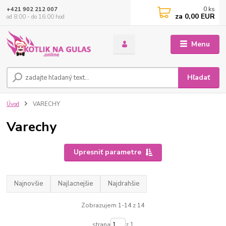
0
ks
+421 902 212 007
za
0,00 EUR
od 8:00 - do 16:00 hod
Menu
Hľadať
Úvod
VARECHY
Varechy
Upresniť parametre
Najnovšie
Najlacnejšie
Najdrahšie
Zobrazujem 1-14 z 14
strana
z 1