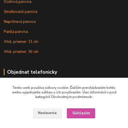
Oceľová panvica
Smaltovaná panvica
Nepriľnavá panvica
Paella panvica
Wok, priemer: 31 cm
Wok, priemer: 36 cm
Objednať telefonicky
Tento web používa súbory cookie. Ďalším prechádzaním tohto
+421 902 212 007
webu vyjadrujete súhlas s ich používaním. Viac informácií v pod
kategórií Obchodných podmienok.
Súhlasím
Nastavenia