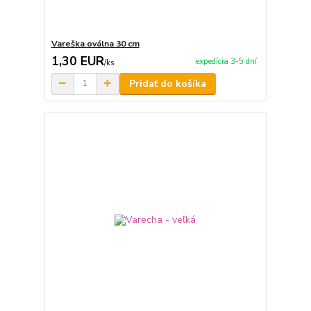
Vareška oválna 30 cm
1,30 EUR
expedícia 3-5 dní
/
ks
Pridať do košíka