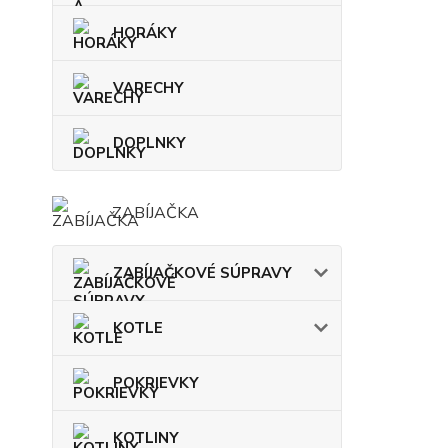
HORÁKY
VARECHY
DOPLNKY
ZABÍJAČKA
ZABÍJAČKOVÉ SÚPRAVY
KOTLE
POKRIEVKY
KOTLINY