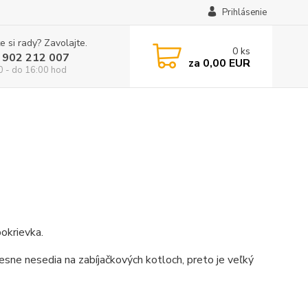
Prihlásenie
e si rady? Zavolajte.
0
ks
 902 212 007
za
0,00 EUR
0 - do 16:00 hod
okrievka.
esne nesedia na zabíjačkových kotloch, preto je veľký