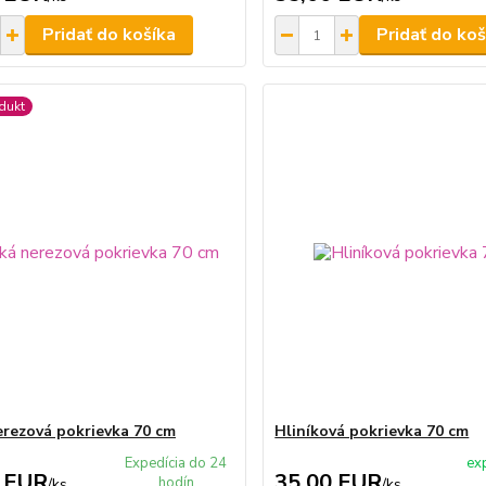
Pridať do košíka
Pridať do koš
dukt
erezová pokrievka 70 cm
Hliníková pokrievka 70 cm
Expedícia do 24
ex
 EUR
35,00 EUR
hodín
/
ks
/
ks