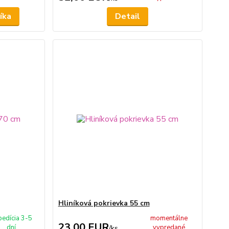
íka
Detail
Hliníková pokrievka 55 cm
pedícia 3-5
momentálne
23,00 EUR
dní
vypredané
/
ks