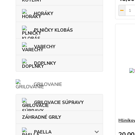
HORÁKY
PLNIČKY KLOBÁS
VARECHY
DOPLNKY
GRILOVANIE
GRILOVACIE SÚPRAVY
ZÁHRADNÉ GRILY
Hliníko
PAELLA
20,00