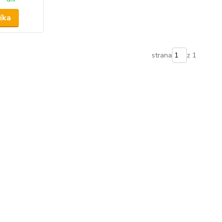
íka
strana
z 1