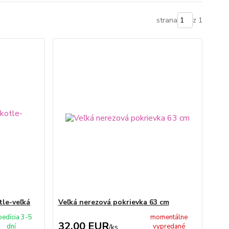
strana
z 1
tle-veľká
Veľká nerezová pokrievka 63 cm
pedícia 3-5
momentálne
32,00 EUR
dní
vypredané
/
ks