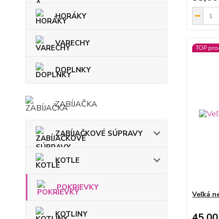
HORÁKY
VARECHY
TOP pro
DOPLNKY
ZABÍJAČKA
ZABÍJAČKOVÉ SÚPRAVY
KOTLE
POKRIEVKY
Veľká n
KOTLINY
45,00