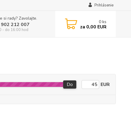
Prihlásenie
e si rady? Zavolajte.
0
ks
 902 212 007
za
0,00 EUR
0 - do 16:00 hod
Do
EUR