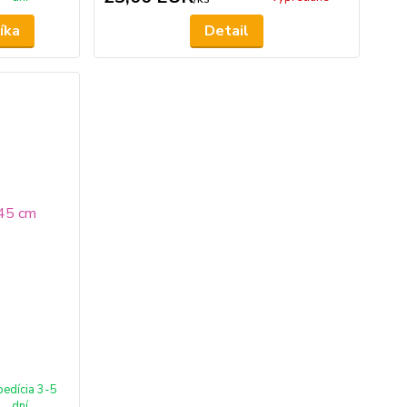
íka
Detail
pedícia 3-5
dní