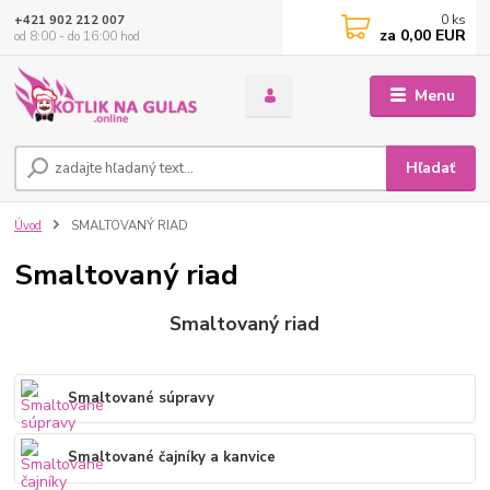
0
ks
+421 902 212 007
za
0,00 EUR
od 8:00 - do 16:00 hod
Menu
Hľadať
Úvod
SMALTOVANÝ RIAD
Smaltovaný riad
Smaltovaný riad
Smaltované súpravy
Smaltované čajníky a kanvice