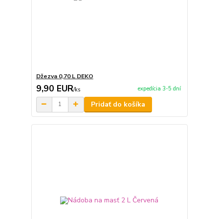
Džezva 0,70 L DEKO
9,90 EUR
expedícia 3-5 dní
/
ks
Pridať do košíka