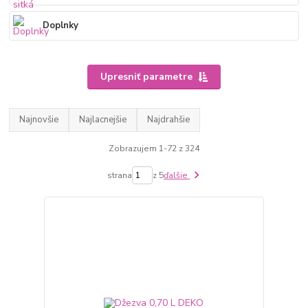
Doplnky
Upresniť parametre
Najnovšie
Najlacnejšie
Najdrahšie
Zobrazujem 1-72 z 324
strana
z 5
ďalšie