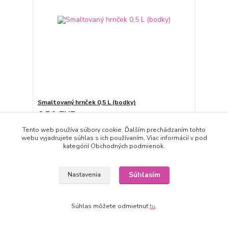
Smaltovaný hrnček 0,5 L (bodky)
6,50 EUR
expedícia 3-5 dní
/
ks
Tento web používa súbory cookie. Ďalším prechádzaním tohto
Pridať do košíka
webu vyjadrujete súhlas s ich používaním. Viac informácií v pod
kategórií Obchodných podmienok.
Súhlasím
Nastavenia
Súhlas môžete odmietnuť
tu
.