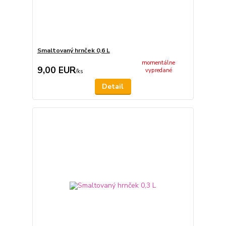
Smaltovaný hrnček 0,6 L
momentálne
9,00 EUR
vypredané
/
ks
Detail