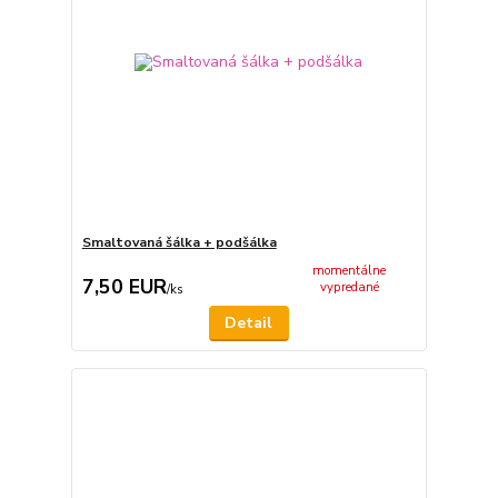
Smaltovaná šálka + podšálka
momentálne
7,50 EUR
vypredané
/
ks
Detail