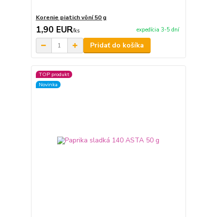
Korenie piatich vôní 50 g
1,90 EUR
expedícia 3-5 dní
/
ks
Pridať do košíka
TOP produkt
Novinka