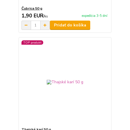
Čubrica 50 g
1,90 EUR
expedícia 3-5 dní
/
ks
Pridať do košíka
TOP produkt
Thajské karí 50 g