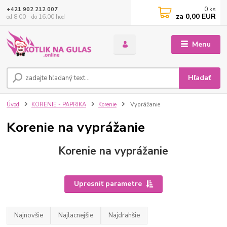
0
ks
+421 902 212 007
za
0,00 EUR
od 8:00 - do 16:00 hod
Menu
Hľadať
Úvod
KORENIE - PAPRIKA
Korenie
Vyprážanie
Korenie na vyprážanie
Korenie na vyprážanie
Upresniť parametre
Najnovšie
Najlacnejšie
Najdrahšie