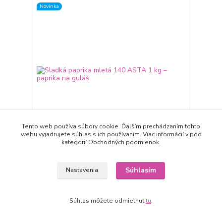
Novinka
Tento web používa súbory cookie. Ďalším prechádzaním tohto
webu vyjadrujete súhlas s ich používaním. Viac informácií v pod
kategórií Obchodných podmienok.
Sladká paprika mletá 140 ASTA 1 kg – paprika na
guláš
Súhlasím
Nastavenia
18,50 EUR
expedícia 3-5 dní
/
ks
Pridať do košíka
Súhlas môžete odmietnuť
tu
.
TOP produkt