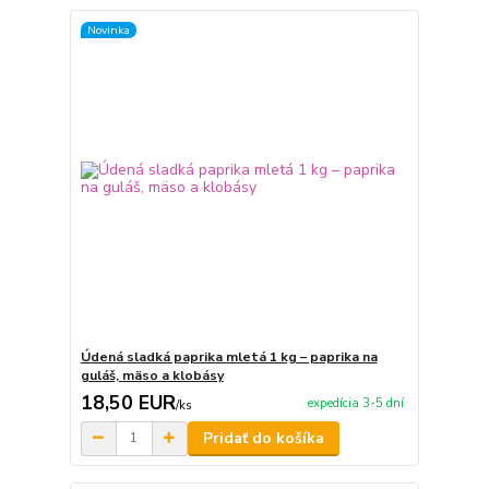
Novinka
Údená sladká paprika mletá 1 kg – paprika na
guláš, mäso a klobásy
18,50 EUR
expedícia 3-5 dní
/
ks
Pridať do košíka