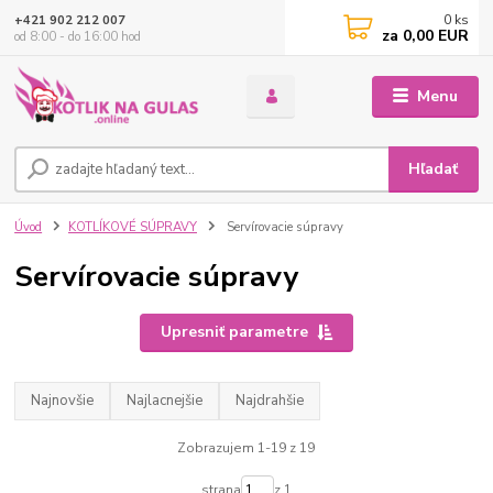
0
ks
+421 902 212 007
za
0,00 EUR
od 8:00 - do 16:00 hod
Menu
Hľadať
Úvod
KOTLÍKOVÉ SÚPRAVY
Servírovacie súpravy
Servírovacie súpravy
Upresniť parametre
Najnovšie
Najlacnejšie
Najdrahšie
Zobrazujem 1-19 z 19
strana
z 1