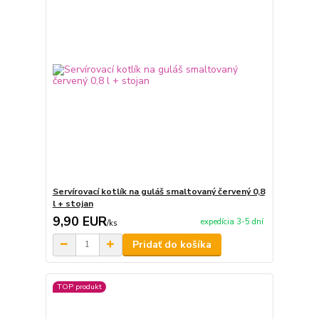
Servírovací kotlík na guláš smaltovaný červený 0,8
l + stojan
9,90 EUR
expedícia 3-5 dní
/
ks
Pridať do košíka
TOP produkt