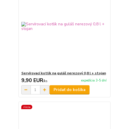
Servírovací kotlík na guláš nerezový 0,8 l + stojan
9,90 EUR
expedícia 3-5 dní
/
ks
Pridať do košíka
Akcia