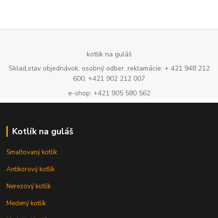
kotlík na guláš
Sklad,stav objednávok, osobný odber, reklamácie: + 421 948 212
600, +421 902 212 007
e-shop: +421 905 580 562
Kotlík na guláš
Smaltovaný kotlík
Antikorový kotlík
Nerezový kotlík
Medený kotlík