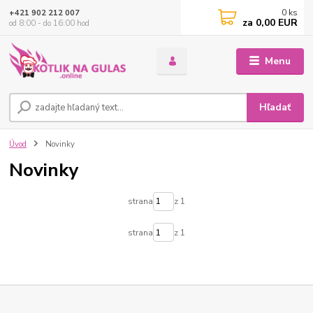
0
ks
+421 902 212 007
za
0,00 EUR
od 8:00 - do 16:00 hod
Menu
Hľadať
Úvod
Novinky
Novinky
strana
z 1
strana
z 1