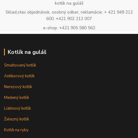
kotlík na guláš
Sklad,stav objednávok, osobný odber, reklamácie: + 421 948 212
600, +421 902 212 007
e-shop: +421 905 580 562
Kotlík na guláš
Smaltovaný kotlík
Antikorový kotlík
Nerezový kotlík
Medený kotlík
Liatinový kotlík
Železný kotlík
Kotlík na ryby