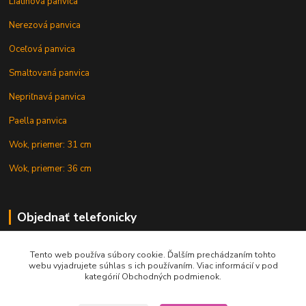
Liatinová panvica
Nerezová panvica
Oceľová panvica
Smaltovaná panvica
Nepriľnavá panvica
Paella panvica
Wok, priemer: 31 cm
Wok, priemer: 36 cm
Objednať telefonicky
Tento web používa súbory cookie. Ďalším prechádzaním tohto
+421 902 212 007
webu vyjadrujete súhlas s ich používaním. Viac informácií v pod
kategórií Obchodných podmienok.