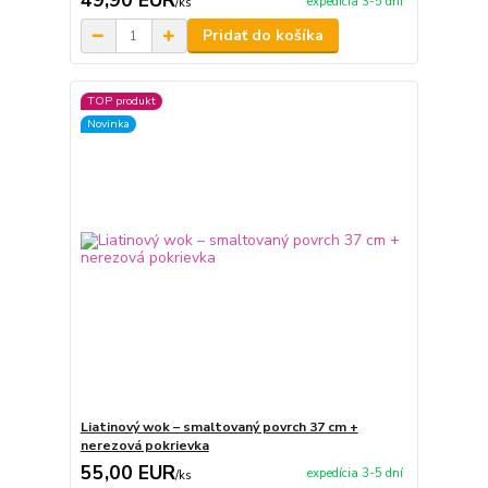
49,90 EUR
expedícia 3-5 dní
/
ks
Pridať do košíka
TOP produkt
Novinka
Liatinový wok – smaltovaný povrch 37 cm +
nerezová pokrievka
55,00 EUR
expedícia 3-5 dní
/
ks