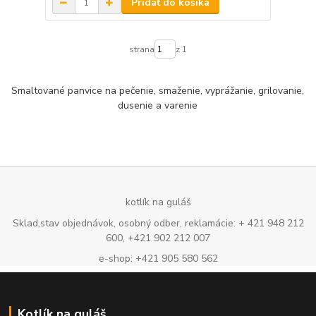
Pridať do košíka
strana
z 1
Smaltované panvice na pečenie, smaženie, vyprážanie, grilovanie,
dusenie a varenie
kotlík na guláš
Sklad,stav objednávok, osobný odber, reklamácie: + 421 948 212
600, +421 902 212 007
e-shop: +421 905 580 562
Kotlík na guláš