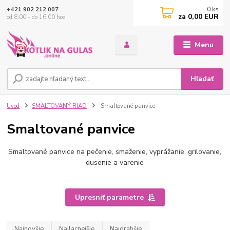
0
ks
+421 902 212 007
za
0,00 EUR
od 8:00 - do 16:00 hod
Menu
Hľadať
Úvod
SMALTOVANÝ RIAD
Smaltované panvice
Smaltované panvice
Smaltované panvice na pečenie, smaženie, vyprážanie, grilovanie,
dusenie a varenie
Upresniť parametre
Najnovšie
Najlacnejšie
Najdrahšie