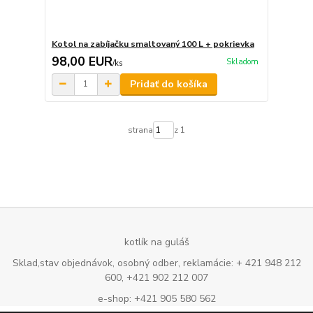
Kotol na zabíjačku smaltovaný 100 L + pokrievka
98,00 EUR
Skladom
/
ks
Pridať do košíka
strana
z 1
kotlík na guláš
Sklad,stav objednávok, osobný odber, reklamácie: + 421 948 212
600, +421 902 212 007
e-shop: +421 905 580 562