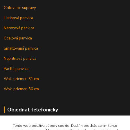
Grilovacie súpravy
Liatinová panvica
Nerezová panvica
Oceľová panvica
Smaltovaná panvica
Nepriľnavá panvica
Paella panvica
Wok, priemer: 31 cm
Wok, priemer: 36 cm
Objednať telefonicky
Tento web používa súbory cookie. Ďalším prechádzaním tohto
+421 902 212 007