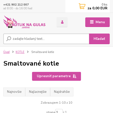
0
ks
+421 902 212 007
za
0,00 EUR
od 8:00 - do 16:00 hod
Menu
Hľadať
Úvod
KOTLE
Smaltované kotle
Smaltované kotle
Upresniť parametre
Najnovšie
Najlacnejšie
Najdrahšie
Zobrazujem 1-10 z 10
strana
z 1