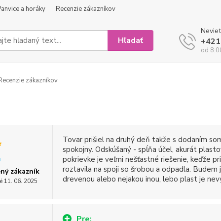
Panvice a horáky
Recenzie zákazníkov
Neviet
Hľadať
+421
od 8:0
ecenzie zákazníkov
Tovar prišiel na druhý deň takže s dodaním s
spokojny. Odskúšaný - spĺňa účel, akurát plasto
pokrievke je veľmi nešťastné riešenie, keďže pri 
roztavila na spoji so šrobou a odpadla. Budem j
ný zákazník
drevenou alebo nejakou inou, lebo plast je nev
é 11. 06. 2025
Pre: