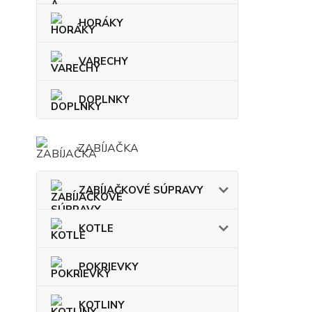
HORÁKY
VARECHY
DOPLNKY
ZABÍJAČKA
ZABÍJAČKOVÉ SÚPRAVY
KOTLE
POKRIEVKY
KOTLINY