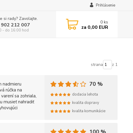
Prihlásenie
e si rady? Zavolajte.
0
ks
 902 212 007
za
0,00 EUR
0 - do 16:00 hod
strana
z 1
70 %
om nadmieru
vá rúčka na
dodacia lehota
varení sa zohriala,
u musieť nahradiť
kvalita dopravy
yhovujúci
kvalita komunikácie
100 %