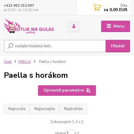
0
ks
+421 902 212 007
za
0,00 EUR
od 8:00 - do 16:00 hod
Menu
Hľadať
Úvod
PAELLA
Paella s horákom
Paella s horákom
Upresniť parametre
Najnovšie
Najlacnejšie
Najdrahšie
Zobrazujem 1-2 z 2
strana
z 1