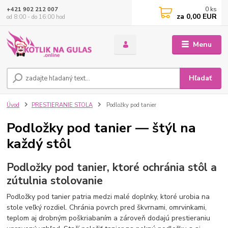
0
ks
+421 902 212 007
za
0,00 EUR
od 8:00 - do 16:00 hod
Menu
Hľadať
Úvod
PRESTIERANIE STOLA
Podložky pod tanier
Podložky pod tanier — štýl na
každý stôl
Podložky pod tanier, ktoré ochránia stôl a
zútulnia stolovanie
Podložky pod tanier patria medzi malé doplnky, ktoré urobia na
stole veľký rozdiel. Chránia povrch pred škvrnami, omrvinkami,
teplom aj drobným poškriabaním a zároveň dodajú prestieraniu