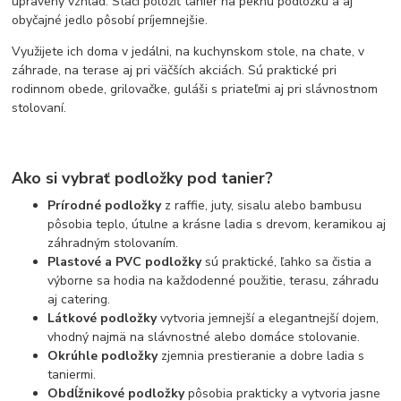
upravený vzhľad. Stačí položiť tanier na peknú podložku a aj
obyčajné jedlo pôsobí príjemnejšie.
Využijete ich doma v jedálni, na kuchynskom stole, na chate, v
záhrade, na terase aj pri väčších akciách. Sú praktické pri
rodinnom obede, grilovačke, guláši s priateľmi aj pri slávnostnom
stolovaní.
Ako si vybrať podložky pod tanier?
Prírodné podložky
z raffie, juty, sisalu alebo bambusu
pôsobia teplo, útulne a krásne ladia s drevom, keramikou aj
záhradným stolovaním.
Plastové a PVC podložky
sú praktické, ľahko sa čistia a
výborne sa hodia na každodenné použitie, terasu, záhradu
aj catering.
Látkové podložky
vytvoria jemnejší a elegantnejší dojem,
vhodný najmä na slávnostné alebo domáce stolovanie.
Okrúhle podložky
zjemnia prestieranie a dobre ladia s
taniermi.
Obdĺžnikové podložky
pôsobia prakticky a vytvoria jasne