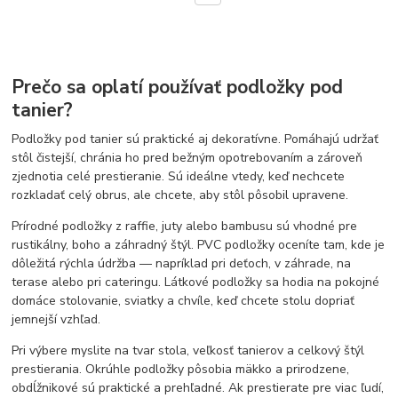
Prečo sa oplatí používať podložky pod
tanier?
Podložky pod tanier sú praktické aj dekoratívne. Pomáhajú udržať
stôl čistejší, chránia ho pred bežným opotrebovaním a zároveň
zjednotia celé prestieranie. Sú ideálne vtedy, keď nechcete
rozkladať celý obrus, ale chcete, aby stôl pôsobil upravene.
Prírodné podložky z raffie, juty alebo bambusu sú vhodné pre
rustikálny, boho a záhradný štýl. PVC podložky oceníte tam, kde je
dôležitá rýchla údržba — napríklad pri deťoch, v záhrade, na
terase alebo pri cateringu. Látkové podložky sa hodia na pokojné
domáce stolovanie, sviatky a chvíle, keď chcete stolu dopriať
jemnejší vzhľad.
Pri výbere myslite na tvar stola, veľkosť tanierov a celkový štýl
prestierania. Okrúhle podložky pôsobia mäkko a prirodzene,
obdĺžnikové sú praktické a prehľadné. Ak prestierate pre viac ľudí,