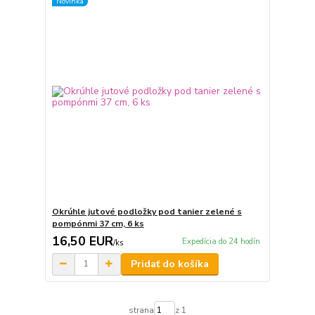
Novinka
Okrúhle jutové podložky pod tanier zelené s
pompónmi 37 cm, 6 ks
16,50 EUR
Expedícia do 24 hodín
/
ks
Pridať do košíka
strana
z 1