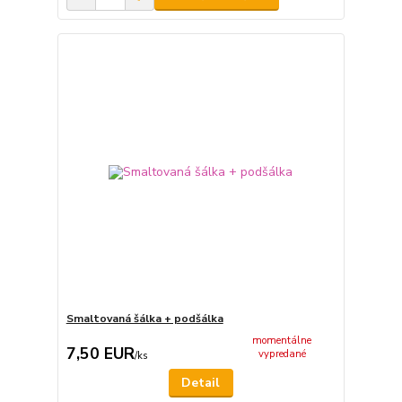
Smaltovaná šálka + podšálka
momentálne
7,50 EUR
vypredané
/
ks
Detail