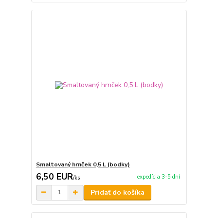
Smaltovaný hrnček 0,5 L (bodky)
6,50 EUR
expedícia 3-5 dní
/
ks
Pridať do košíka