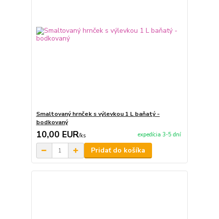
Smaltovaný hrnček s výlevkou 1 L baňatý -
bodkovaný
10,00 EUR
expedícia 3-5 dní
/
ks
Pridať do košíka