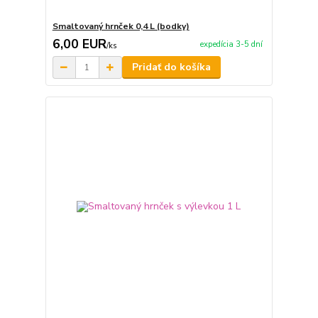
Smaltovaný hrnček 0,4 L (bodky)
6,00 EUR
expedícia 3-5 dní
/
ks
Pridať do košíka