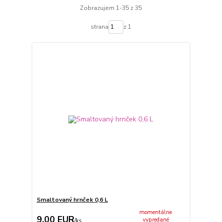
Zobrazujem 1-35 z 35
strana
z 1
Smaltovaný hrnček 0,6 L
momentálne
9,00 EUR
vypredané
/
ks