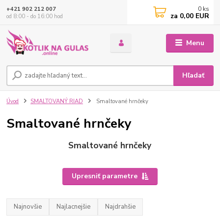
0
ks
+421 902 212 007
za
0,00 EUR
od 8:00 - do 16:00 hod
Menu
Hľadať
Úvod
SMALTOVANÝ RIAD
Smaltované hrnčeky
Smaltované hrnčeky
Smaltované hrnčeky
Upresniť parametre
Najnovšie
Najlacnejšie
Najdrahšie