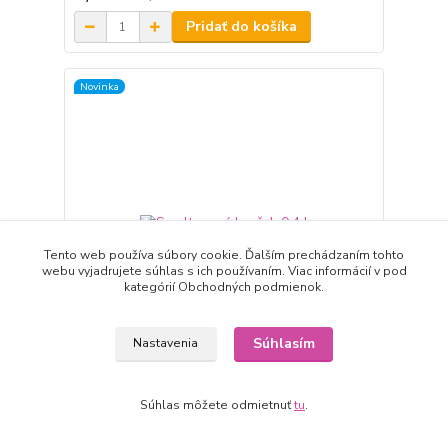
Pridať do košíka
Novinka
Tento web používa súbory cookie. Ďalším prechádzaním tohto
webu vyjadrujete súhlas s ich používaním. Viac informácií v pod
kategórií Obchodných podmienok.
Súhlasím
Nastavenia
Smaltovaný hrnček 0,4 l
Súhlas môžete odmietnuť
tu
.
7,50 EUR
expedícia 3-5 dní
/
ks
Pridať do košíka