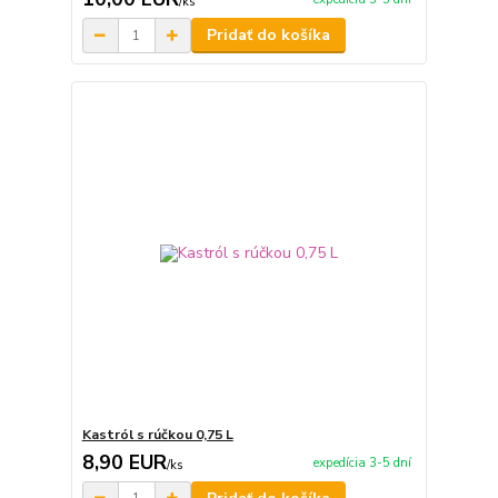
/
ks
Pridať do košíka
Kastról s rúčkou 0,75 L
8,90 EUR
expedícia 3-5 dní
/
ks