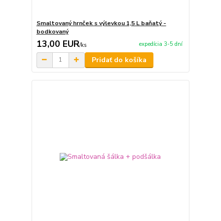
Smaltovaný hrnček s výlevkou 1,5 L baňatý -
bodkovaný
13,00 EUR
expedícia 3-5 dní
/
ks
Pridať do košíka