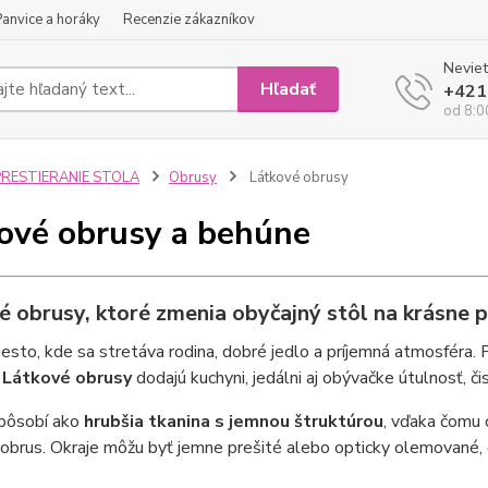
Panvice a horáky
Recenzie zákazníkov
Neviet
Hľadať
+421
od 8:0
PRESTIERANIE STOLA
Obrusy
Látkové obrusy
ové obrusy a behúne
é obrusy, ktoré zmenia obyčajný stôl na krásne p
iesto, kde sa stretáva rodina, dobré jedlo a príjemná atmosféra. P
.
Látkové obrusy
dodajú kuchyni, jedálni aj obývačke útulnosť, či
 pôsobí ako
hrubšia tkanina s jemnou štruktúrou
, vďaka čomu 
obrus. Okraje môžu byť jemne prešité alebo opticky olemované,