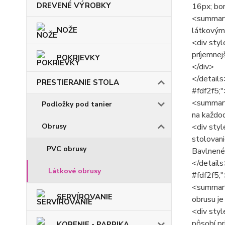
DREVENÉ VÝROBKY
16px; bor
<summary 
NOŽE
látkovým
<div styl
príjemnej
POKRIEVKY
</div>
</details
PRESTIERANIE STOLA
#fdf2f5;"
<summary 
Podložky pod tanier
na každo
Obrusy
<div styl
stolovani
PVC obrusy
Bavlnené 
</details
Látkové obrusy
#fdf2f5;"
<summary 
SERVÍROVANIE
obrusu j
<div styl
pôsobí pr
KORENIE - PAPRIKA