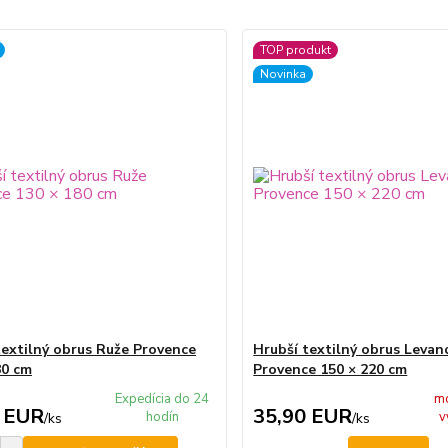
TOP produkt
Novinka
textilný obrus Ruže Provence
Hrubší textilný obrus Levan
80 cm
Provence 150 × 220 cm
Expedícia do 24
m
 EUR
35,90 EUR
hodín
v
/
ks
/
ks