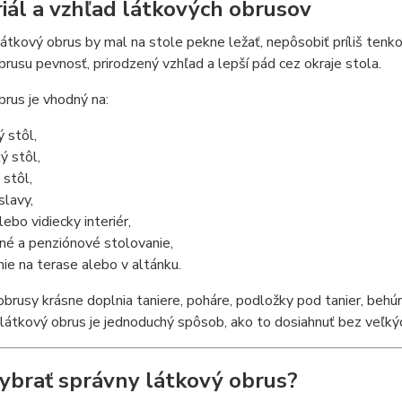
iál a vzhľad látkových obrusov
látkový obrus by mal na stole pekne ležať, nepôsobiť príliš tenk
rusu pevnosť, prirodzený vzhľad a lepší pád cez okraje stola.
rus je vhodný na:
 stôl,
ý stôl,
 stôl,
slavy,
lebo vidiecky interiér,
né a penziónové stolovanie,
nie na terase alebo v altánku.
brusy krásne doplnia taniere, poháre, podložky pod tanier, behún
 látkový obrus je jednoduchý spôsob, ako to dosiahnuť bez veľkých
ybrať správny látkový obrus?