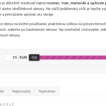
e je dôležité sledovať najmä
rozmer, tvar, materiál a spôsob 
 alebo obdĺžnikové obrusy. Na väčší jedálenský stôl je lepšie v
 a prirodzene splýval cez okraje.
e obrus na bežné používanie, praktickou voľbou sú polyesterové
ocit, siahnite po bavlnenom obruse. Na sviatočné stolovanie, vid
nové obrusy.
EUR
Od
šie
Najlacnejšie
Najdrahšie
m 1-3 z 3