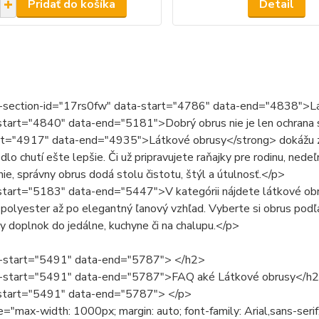
Pridať do košíka
Detail
-section-id="17rs0fw" data-start="4786" data-end="4838">Lát
tart="4840" data-end="5181">Dobrý obrus nie je len ochrana sto
rt="4917" data-end="4935">Látkové obrusy</strong> dokážu z ob
dlo chutí ešte lepšie. Či už pripravujete raňajky pre rodinu, ned
nie, správny obrus dodá stolu čistotu, štýl a útulnosť.</p>
tart="5183" data-end="5447">V kategórii nájdete látkové obrus
 polyester až po elegantný ľanový vzhľad. Vyberte si obrus podľa
y doplnok do jedálne, kuchyne či na chalupu.</p>
-start="5491" data-end="5787"> </h2>
-start="5491" data-end="5787">FAQ aké Látkové obrusy</h
start="5491" data-end="5787"> </p>
e="max-width: 1000px; margin: auto; font-family: Arial,sans-se