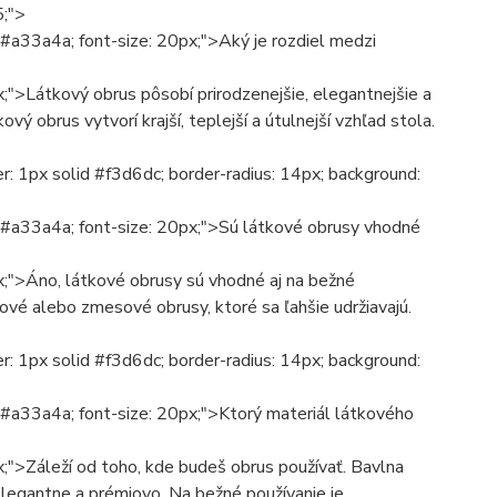
5;">
: #a33a4a; font-size: 20px;">Aký je rozdiel medzi
x;">Látkový obrus pôsobí prirodzenejšie, elegantnejšie a
ový obrus vytvorí krajší, teplejší a útulnejší vzhľad stola.
: 1px solid #f3d6dc; border-radius: 14px; background:
r: #a33a4a; font-size: 20px;">Sú látkové obrusy vhodné
x;">Áno, látkové obrusy sú vhodné aj na bežné
vé alebo zmesové obrusy, ktoré sa ľahšie udržiavajú.
: 1px solid #f3d6dc; border-radius: 14px; background:
: #a33a4a; font-size: 20px;">Ktorý materiál látkového
x;">Záleží od toho, kde budeš obrus používať. Bavlna
 elegantne a prémiovo. Na bežné používanie je