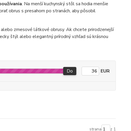
používania
. Na menší kuchynský stôl sa hodia menšie
ybrať obrus s presahom po stranách, aby pôsobil
 alebo zmesové látkové obrusy. Ak chcete prirodzenejší
iecky štýl alebo elegantný prírodný vzhľad sú krásnou
Do
EUR
strana
z 1