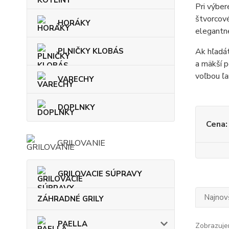
Pri výber
štvorcové
HORÁKY
elegantne
PLNIČKY KLOBÁS
Ak hľadát
a mäkší p
voľbou ľa
VARECHY
DOPLNKY
Cena:
GRILOVANIE
GRILOVACIE SÚPRAVY
Najnov
ZÁHRADNÉ GRILY
PAELLA
Zobrazuje