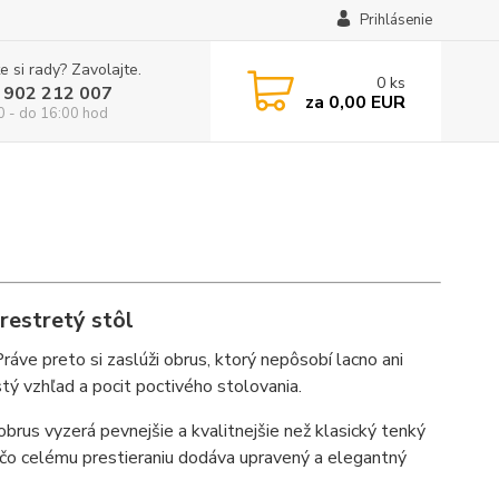
Prihlásenie
e si rady? Zavolajte.
0
ks
 902 212 007
za
0,00 EUR
0 - do 16:00 hod
restretý stôl
ráve preto si zaslúži obrus, ktorý nepôsobí lacno ani
stý vzhľad a pocit poctivého stolovania.
obrus vyzerá pevnejšie a kvalitnejšie než klasický tenký
 čo celému prestieraniu dodáva upravený a elegantný