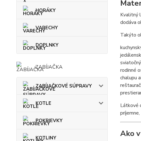
Mater
HORÁKY
Kvalitný 
dodáva ob
VARECHY
Takýto ob
DOPLNKY
kuchynský
jedálensk
sviatočný
ZABÍJAČKA
rodinné o
chalupu a
reštaurač
ZABÍJAČKOVÉ SÚPRAVY
prestiera
KOTLE
Látkové o
príjemne,
POKRIEVKY
Ako v
KOTLINY