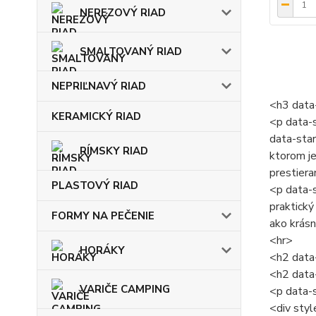
NEREZOVÝ RIAD
SMALTOVANÝ RIAD
NEPRIĽNAVÝ RIAD
<h3 data
KERAMICKÝ RIAD
<p data-s
data-sta
RÍMSKY RIAD
ktorom je
prestiera
PLASTOVÝ RIAD
<p data-s
praktický
FORMY NA PEČENIE
ako krásn
<hr>
HORÁKY
<h2 data
<h2 data
VARIČE CAMPING
<p data-
<div styl