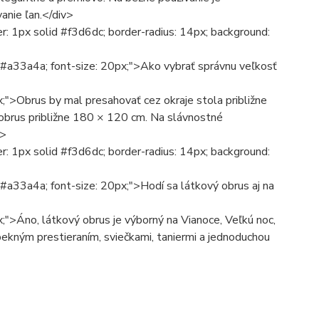
vanie ľan.</div>
: 1px solid #f3d6dc; border-radius: 14px; background:
: #a33a4a; font-size: 20px;">Ako vybrať správnu veľkosť
x;">Obrus by mal presahovať cez okraje stola približne
 obrus približne 180 × 120 cm. Na slávnostné
v>
: 1px solid #f3d6dc; border-radius: 14px; background:
 #a33a4a; font-size: 20px;">Hodí sa látkový obrus aj na
;">Áno, látkový obrus je výborný na Vianoce, Veľkú noc,
pekným prestieraním, sviečkami, taniermi a jednoduchou