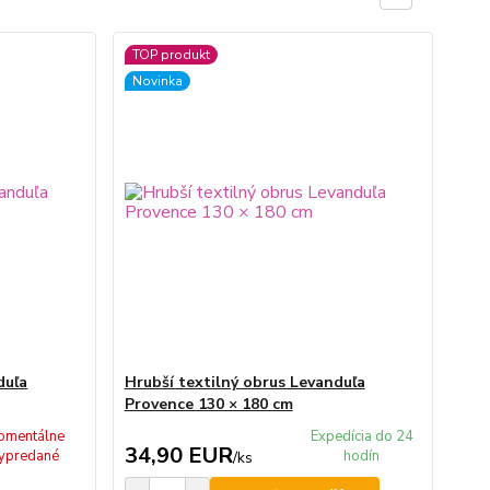
TOP produkt
Novinka
duľa
Hrubší textilný obrus Levanduľa
Provence 130 × 180 cm
omentálne
Expedícia do 24
34,90 EUR
ypredané
hodín
/
ks