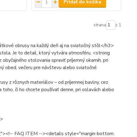
Pridať do košíka
strana
z 1
kové obrusy na každý deň aj na sviatočný stôl</h3>
la. Je to detail, ktorý vytvára atmosféru. <strong
yčajného stolovania spraviť príjemný okamih, pri
eľný obed, večeru pre návštevu alebo sviatočné
y z rôznych materiálov – od príjemnej bavlny, cez
 toho, či ho chcete používať denne, pri oslavách alebo
2>
rif;"><!-- FAQ ITEM --><details style="margin-bottom: