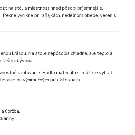
ložiť na stôl a miestnosť hneď pôsobí príjemnejšie.
ie. Pekne vynikne pri raňajkách, nedeľnom obede, večeri s
zenou krásou. Na stole nepôsobia chladne, ale teplo a
 štýlmi bývania.
ávnostné stolovanie. Podľa materiálu si môžete vybrať
eranie pri výnimočných príležitostiach.
ia údržba,
tkaniny.