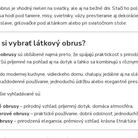
brus je vhodný nielen na sviatky, ale aj na bežné dni. Stačí ho po
a hodí pod taniere, misy, svietniky, vázy, prestieranie aj dekorác
oslave, grilovačke pod altánkom alebo pri sviatočnom stole.
 si vybrať látkový obrus?
 obrusy
sú obľúbené najmä preto, že spájajú praktickosť s prirod
Sú príjemné na pohľad aj na dotyk a ľahko sa kombinujú s rôznymi
do modernej kuchyne, vidieckeho domu, chalupy, jedálne aj na sl
každodenné používanie, jednoduchú údržbu alebo elegantné presti
šie vyhľadávané sú:
é obrusy
– prírodný vzhľad, príjemný dotyk, domáca atmosféra,
erové obrusy
– praktické používanie, dobrá odolnosť, jednoduchš
brusy
– prirodzená elegancia, prémiový vzhľad, krásna štruktúra 