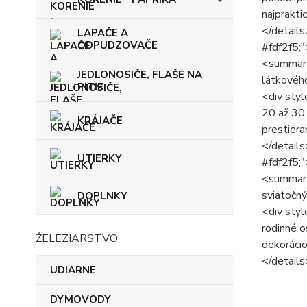
najprakti
</details
LAPAČE A
ODPUDZOVAČE
#fdf2f5;"
<summary 
JEDLONOSIČE, FLAŠE NA
látkovéh
PITIE
<div styl
20 až 30 
KRÁJAČE
prestiera
</details
UTIERKY
#fdf2f5;"
<summary 
sviatočn
DOPLNKY
<div styl
rodinné o
ŽELEZIARSTVO
dekorácio
</details
UDIARNE
DYMOVODY