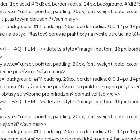
der: 1px solid #f3d6dc; border-radius: 14px; background: #fdf2f
style="cursor: pointer; padding: 20px; font-weight: bold; color
 a plastovým obrusom?</summary>
e="background: #fff; padding: 20px; border-radius: 0 0 14px 14p
šie na dotyk. Plastový obrus je praktický na rýchle utretie, no látk
><!-- FAQ ITEM --><details style="margin-bottom: 16px; border
>
style="cursor: pointer; padding: 20px; font-weight: bold; colo
denné používanie?</summary>
e="background: #fff; padding: 20px; border-radius: 0 0 14px 14p
e doma. Na každodenné používanie sú praktické najmä polyestero
obrusy sú výborné pre prirodzený domáci vzhľad.</div>
><!-- FAQ ITEM --><details style="margin-bottom: 16px; border
>
style="cursor: pointer; padding: 20px; font-weight: bold; color
e najlepší?</summary>
e="background: #fff; padding: 20px; border-radius: 0 0 14px 14p
irodzene a domácky, polyester je praktický a odolný, ľan vyzerá