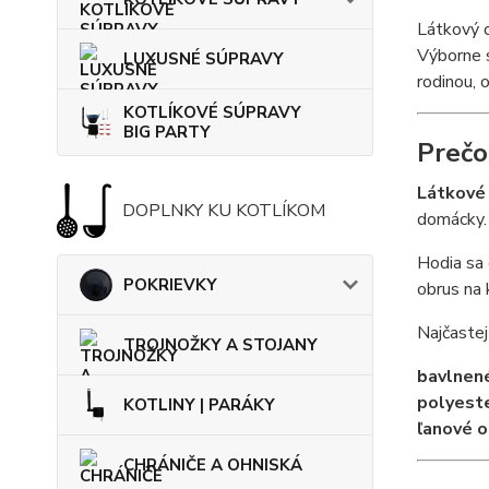
Látkový o
Výborne s
LUXUSNÉ SÚPRAVY
rodinou, 
KOTLÍKOVÉ SÚPRAVY
BIG PARTY
Prečo
Látkové
DOPLNKY KU KOTLÍKOM
domácky. 
Hodia sa 
POKRIEVKY
obrus na 
Najčastej
TROJNOŽKY A STOJANY
bavlnen
polyest
KOTLINY | PARÁKY
ľanové o
CHRÁNIČE A OHNISKÁ