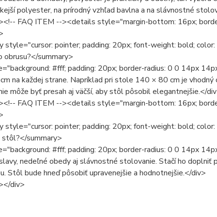
ckejší polyester, na prírodný vzhľad bavlna a na slávnostné stolo
><!-- FAQ ITEM --><details style="margin-bottom: 16px; border
>
style="cursor: pointer; padding: 20px; font-weight: bold; color
o obrusu?</summary>
e="background: #fff; padding: 20px; border-radius: 0 0 14px 14p
cm na každej strane. Napríklad pri stole 140 × 80 cm je vhodný
nie môže byť presah aj väčší, aby stôl pôsobil elegantnejšie.</di
><!-- FAQ ITEM --><details style="margin-bottom: 16px; border
>
style="cursor: pointer; padding: 20px; font-weight: bold; color:
ý stôl?</summary>
e="background: #fff; padding: 20px; border-radius: 0 0 14px 14px
slavy, nedeľné obedy aj slávnostné stolovanie. Stačí ho doplniť 
u. Stôl bude hneď pôsobiť upravenejšie a hodnotnejšie.</div>
></div>