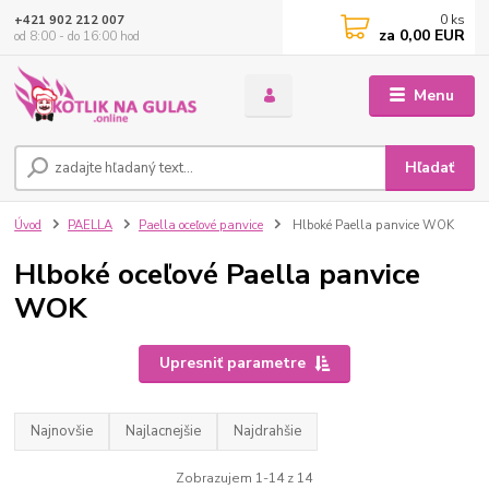
0
ks
+421 902 212 007
za
0,00 EUR
od 8:00 - do 16:00 hod
Menu
Hľadať
Úvod
PAELLA
Paella oceľové panvice
Hlboké Paella panvice WOK
Hlboké oceľové Paella panvice
WOK
Upresniť parametre
Najnovšie
Najlacnejšie
Najdrahšie
Zobrazujem 1-14 z 14