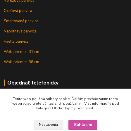
Nerezová panvica
Oceľová panvica
Smaltovaná panvica
Nepriľnavá panvica
Paella panvica
Wok, priemer: 31 cm
Wok, priemer: 36 cm
Objednať telefonicky
Tento web používa súbory cookie. Ďalším prechádzaním tohto
+421 902 212 007
webu vyjadrujete súhlas s ich používaním. Viac informácií v pod
kategórií Obchodných podmienok.
Súhlasím
Nastavenia