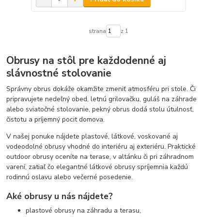
strana
z 1
Obrusy na stôl pre každodenné aj
slávnostné stolovanie
Správny obrus dokáže okamžite zmeniť atmosféru pri stole. Či
pripravujete nedeľný obed, letnú grilovačku, guláš na záhrade
alebo sviatočné stolovanie, pekný obrus dodá stolu útulnosť,
čistotu a príjemný pocit domova.
V našej ponuke nájdete plastové, látkové, voskované aj
vodeodolné obrusy vhodné do interiéru aj exteriéru. Praktické
outdoor obrusy oceníte na terase, v altánku či pri záhradnom
varení, zatiaľ čo elegantné látkové obrusy spríjemnia každú
rodinnú oslavu alebo večerné posedenie.
Aké obrusy u nás nájdete?
plastové obrusy na záhradu a terasu,