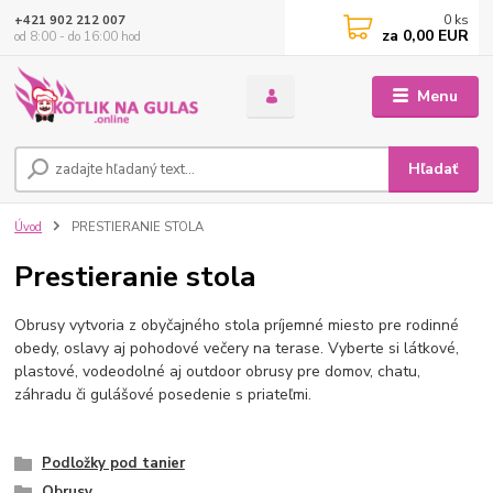
0
ks
+421 902 212 007
za
0,00 EUR
od 8:00 - do 16:00 hod
Menu
Hľadať
Úvod
PRESTIERANIE STOLA
Prestieranie stola
Obrusy vytvoria z obyčajného stola príjemné miesto pre rodinné
obedy, oslavy aj pohodové večery na terase. Vyberte si látkové,
plastové, vodeodolné aj outdoor obrusy pre domov, chatu,
záhradu či gulášové posedenie s priateľmi.
Podložky pod tanier
Obrusy