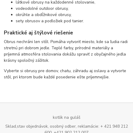
látkové obrusy na každodenné stolovanie,
vodeodolné outdoor obrusy,
okrúhle a obdĺžnikové obrusy,
sety obrusov a podložiek pod tanier.
Praktické aj štýlové riešenie
Obrus nechráni len stôl. Pomáha vytvoriť miesto, kde sa ľudia radi
stretnú pri dobrom jedle. Teplé farby, prírodné materiály a
príjemná atmosféra stolovania dokážu spraviť z obyčajného jedla
krásny spoločný zážitok.
Vyberte si obrusy pre domov, chatu, záhradu aj oslavy a vytvorte
stôl, pri ktorom bude každé posedenie ešte príjemnejšie.
kotlík na guláš
Sklad,stav objednávok, osobný odber, reklamácie: + 421 948 212
600, +421 902 212 007