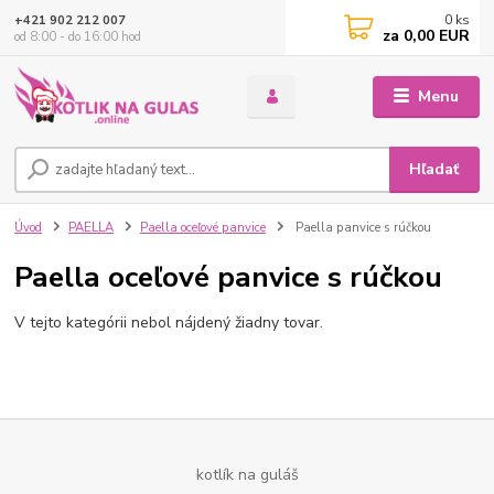
0
ks
+421 902 212 007
za
0,00 EUR
od 8:00 - do 16:00 hod
Menu
Hľadať
Úvod
PAELLA
Paella oceľové panvice
Paella panvice s rúčkou
Paella oceľové panvice s rúčkou
V tejto kategórii nebol nájdený žiadny tovar.
kotlík na guláš