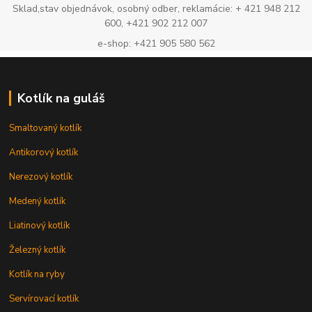
Sklad,stav objednávok, osobný odber, reklamácie: + 421 948 212
600, +421 902 212 007
e-shop: +421 905 580 562
Kotlík na guláš
Smaltovaný kotlík
Antikorový kotlík
Nerezový kotlík
Medený kotlík
Liatinový kotlík
Železný kotlík
Kotlík na ryby
Servírovací kotlík