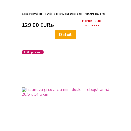
Liatinová grilovácia panvica Gastro PROFI 60 cm
momentálne
129,00 EUR
vypredané
/
ks
Detail
TOP produkt