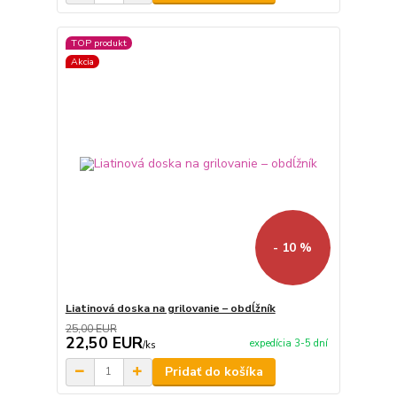
TOP produkt
Akcia
- 10 %
Liatinová doska na grilovanie – obdĺžník
25,00 EUR
22,50 EUR
expedícia 3-5 dní
/
ks
Pridať do košíka