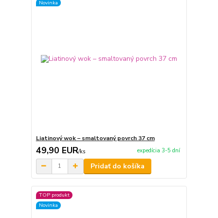
Novinka
Liatinový wok – smaltovaný povrch 37 cm
49,90 EUR
expedícia 3-5 dní
/
ks
Pridať do košíka
TOP produkt
Novinka