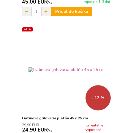
45,00 EUR
expedícia 1-3 dní
/
ks
Pridať do košíka
Akcia
- 17 %
Liatinová grilovacia platňa 45 x 25 cm
29,90 EUR
momentálne
24,90 EUR
vypredané
/
ks