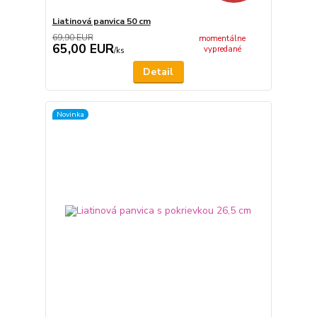
Liatinová panvica 50 cm
69,90 EUR
momentálne
65,00 EUR
vypredané
/
ks
Detail
Novinka