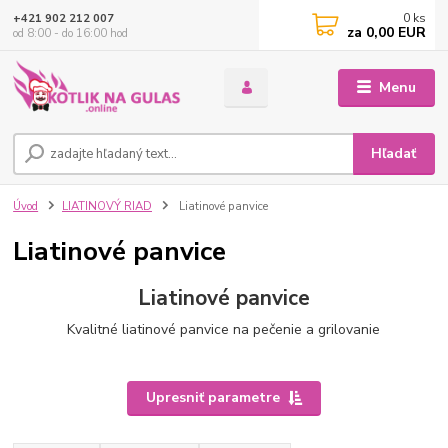
0
ks
+421 902 212 007
za
0,00 EUR
od 8:00 - do 16:00 hod
Menu
Hľadať
Úvod
LIATINOVÝ RIAD
Liatinové panvice
Liatinové panvice
Liatinové panvice
Kvalitné liatinové panvice na pečenie a grilovanie
Upresniť parametre