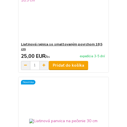
Liatinová rajnica so smaltovaným povrchom 18,5
cm
25,00 EUR
expedícia 3-5 dní
/
ks
Pridať do košíka
Novinka