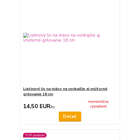
Liatinový lis na mäso na vonkajšie aj vnútorné
grilovanie 18 cm
momentálne
14,50 EUR
vypredané
/
ks
Detail
TOP produkt