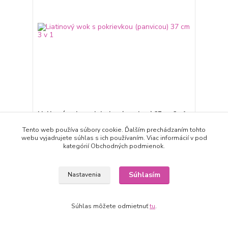
Liatinový wok s pokrievkou (panvicou) 37 cm 3 v 1
110,00 EUR
expedícia 3-5 dní
/
ks
Tento web používa súbory cookie. Ďalším prechádzaním tohto
webu vyjadrujete súhlas s ich používaním. Viac informácií v pod
Pridať do košíka
kategórií Obchodných podmienok.
Novinka
Súhlasím
Nastavenia
Súhlas môžete odmietnuť
tu
.