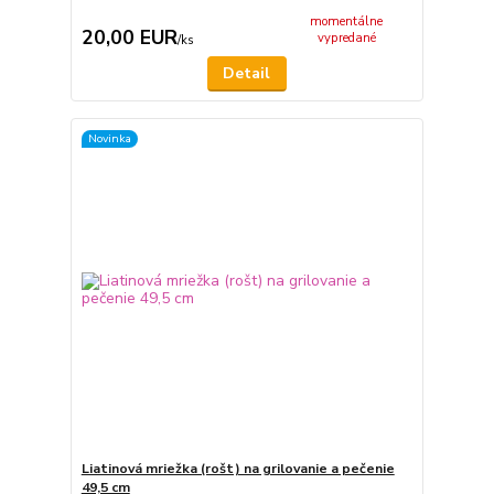
momentálne
20,00 EUR
vypredané
/
ks
Detail
Novinka
Liatinová mriežka (rošt) na grilovanie a pečenie
49,5 cm