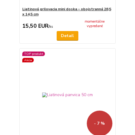
Liatinová grilovacia mini doska – obojstranná 28,5
x 14,5 cm
momentálne
15,50 EUR
vypredané
/
ks
Detail
TOP produkt
Akcia
- 7 %