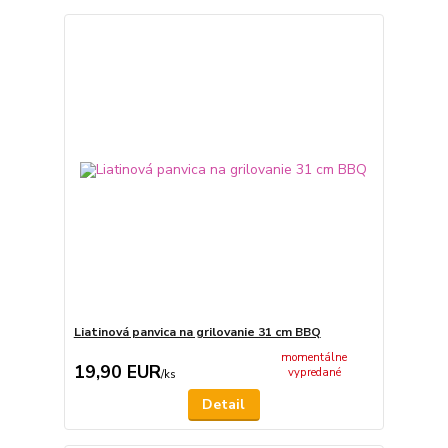
Liatinová panvica na grilovanie 31 cm BBQ
momentálne
19,90 EUR
vypredané
/
ks
Detail