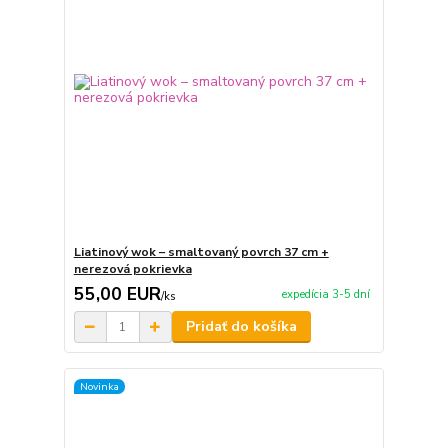
Liatinový wok – smaltovaný povrch 37 cm +
nerezová pokrievka
55,00 EUR
expedícia 3-5 dní
/
ks
Pridať do košíka
Novinka