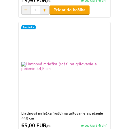
19,90 EUR
expedícia 3-5 dní
/
ks
Pridať do košíka
Novinka
Liatinová mriežka (rošt) na grilovanie a pečenie
44,5 cm
65,00 EUR
expedícia 3-5 dní
/
ks