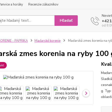
Panvice a horáky
Recenzie zákazníkov
Neviet
Hľadať
+421
od 8:0
ORENIE - PAPRIKA
Maďarské korenie
Maďarská zmes korenia na ry
rská zmes korenia na ryby 100 
Kval
ukt
Maďars
Sladká
cesnak
g. Typ
oblasť