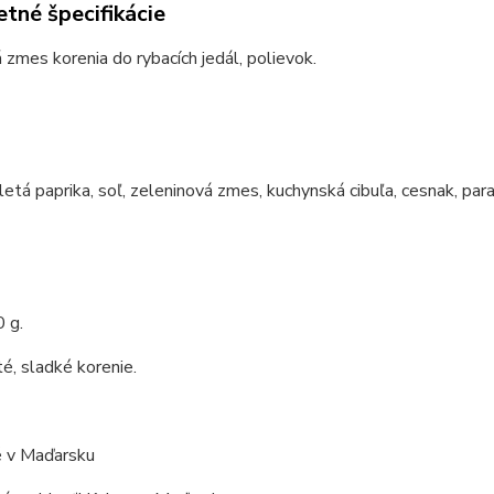
tné špecifikácie
zmes korenia do rybacích jedál, polievok.
etá paprika, soľ, zeleninová zmes, kuchynská cibuľa, cesnak, par
 g.
é, sladké korenie.
 v Maďarsku