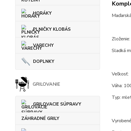
Komple
HORÁKY
Maďarská 
PLNIČKY KLOBÁS
Zloženie:
VARECHY
Sladká ml
DOPLNKY
Veľkosť:
GRILOVANIE
Váha: 100
Typ: mlet
GRILOVACIE SÚPRAVY
ZÁHRADNÉ GRILY
Vyrobené