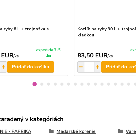
a ryby 8 L + trojnožka s
Kotlík na ryby 30 L + trojno
kladkou
expedícia 3-5
exp
 EUR
83,50 EUR
dní
/
ks
/
ks
Pridať do košíka
Pridať do ko
zaradený v kategóriách
NIE - PAPRIKA
Maďarské korenie
Vare