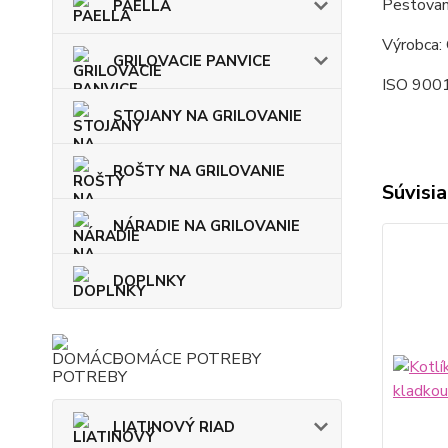
Pestovan
PAELLA
Výrobca: 
GRILOVACIE PANVICE
ISO 9001
STOJANY NA GRILOVANIE
ROŠTY NA GRILOVANIE
Súvisia
NÁRADIE NA GRILOVANIE
DOPLNKY
DOMÁCE POTREBY
LIATINOVÝ RIAD