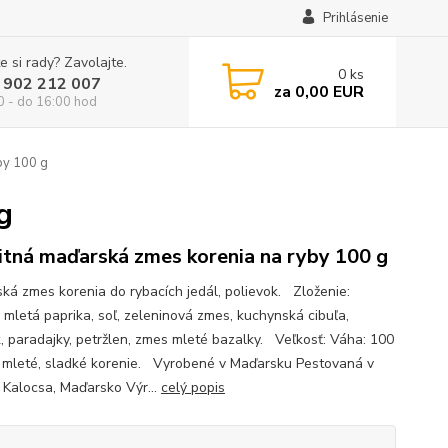
Prihlásenie
e si rady? Zavolajte.
0
ks
 902 212 007
za
0,00 EUR
0 - do 16:00 hod
by 100 g
g
itná maďarská zmes korenia na ryby 100 g
ká zmes korenia do rybacích jedál, polievok. Zloženie:
 mletá paprika, soľ, zeleninová zmes, kuchynská cibuľa,
, paradajky, petržlen, zmes mleté bazalky. Veľkosť: Váha: 100
: mleté, sladké korenie. Vyrobené v Maďarsku Pestovaná v
i Kalocsa, Maďarsko Výr...
celý popis