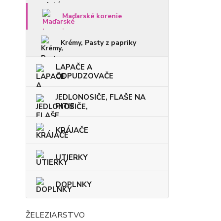
Maďarské korenie
Krémy, Pasty z papriky
LAPAČE A
ODPUDZOVAČE
JEDLONOSIČE, FLAŠE NA
PITIE
KRÁJAČE
UTIERKY
DOPLNKY
ŽELEZIARSTVO