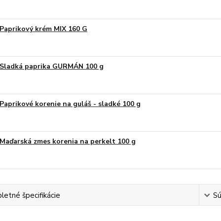
Paprikový krém MIX 160 G
Sladká paprika GURMÁN 100 g
Paprikové korenie na guláš - sladké 100 g
Maďarská zmes korenia na perkelt 100 g
etné špecifikácie
Sú