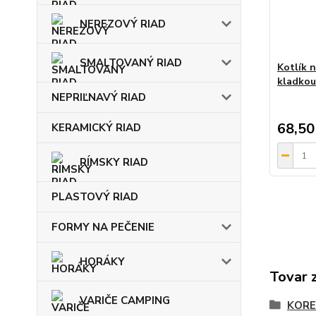
NEREZOVÝ RIAD
SMALTOVANÝ RIAD
Kotlík n
kladkou
NEPRIĽNAVÝ RIAD
68,50
KERAMICKÝ RIAD
RÍMSKY RIAD
PLASTOVÝ RIAD
FORMY NA PEČENIE
HORÁKY
Tovar 
VARIČE CAMPING
KORE