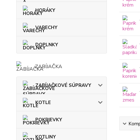
HORÁKY
VARECHY
DOPLNKY
ZABÍJAČKA
ZABÍJAČKOVÉ SÚPRAVY
KOTLE
POKRIEVKY
Kompl
KOTLINY