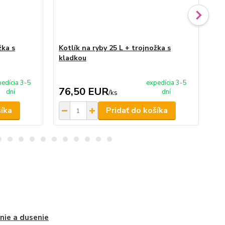
žka s
Kotlík na ryby 25 L + trojnožka s
Kot
kladkou
kl
edícia 3-5
expedícia 3-5
76,50 EUR
7
dní
dní
/
ks
šíka
Pridať do košíka
nie a dusenie