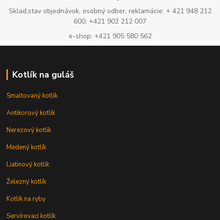
Sklad,stav objednávok, osobný odber, reklamácie: + 421 948 212
600, +421 902 212 007
e-shop: +421 905 580 562
Kotlík na guláš
Smaltovaný kotlík
Antikorový kotlík
Nerezový kotlík
Medený kotlík
Liatinový kotlík
Železný kotlík
Kotlík na ryby
Servírovací kotlík