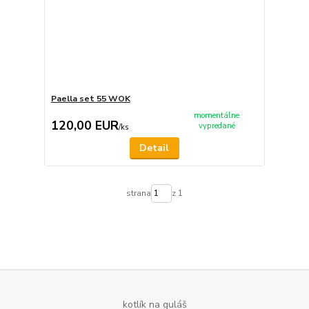
Paella set 55 WOK
momentálne
120,00 EUR
vypredané
/
ks
Detail
strana
z 1
kotlík na guláš