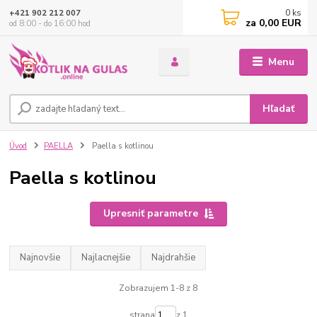
0
ks
+421 902 212 007
za
0,00 EUR
od 8:00 - do 16:00 hod
Menu
Hľadať
Úvod
PAELLA
Paella s kotlinou
Paella s kotlinou
Upresniť parametre
Najnovšie
Najlacnejšie
Najdrahšie
Zobrazujem 1-8 z 8
strana
z 1