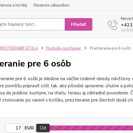
Panvice a horáky
Recenzie zákazníkov
Neviet
Hľadať
+421
od 8:0
PRESTIERANIE STOLA
Podložky pod tanier
Prestieranie pre 6 osôb
ieranie pre 6 osôb
eranie pre 6 osôb je ideálne na väčšie rodinné obedy, návštevy, 
re pomôžu pripraviť stôl tak, aby pôsobil upravene, útulne a poh
a do jedálne, kuchyne, na chatu, terasu aj záhradné posedenie. Č
stolovanie po varení v kotlíku, prestieranie pre šiestich dodá s
EUR
Od