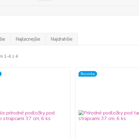
šie
Najlacnejšie
Najdrahšie
m 1-4 z 4
Novinka