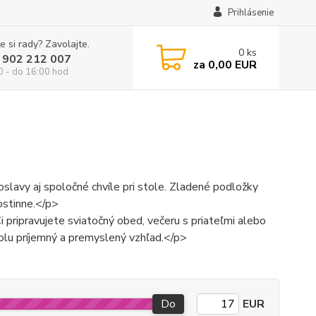
Prihlásenie
e si rady? Zavolajte.
0
ks
 902 212 007
za
0,00 EUR
0 - do 16:00 hod
oslavy aj spoločné chvíle pri stole. Zladené podložky
ostinne.</p>
i pripravujete sviatočný obed, večeru s priateľmi alebo
tolu príjemný a premyslený vzhľad.</p>
Do
EUR