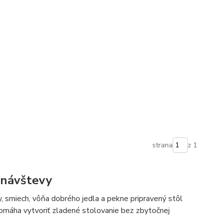
strana
z 1
j návštevy
y, smiech, vôňa dobrého jedla a pekne pripravený stôl
 pomáha vytvoriť zladené stolovanie bez zbytočnej