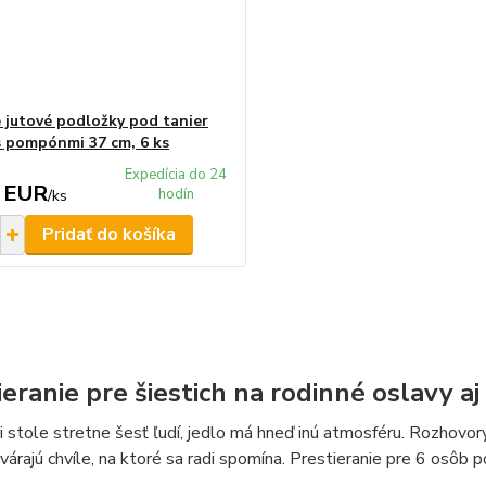
 jutové podložky pod tanier
s pompónmi 37 cm, 6 ks
Expedícia do 24
 EUR
hodín
/
ks
Pridať do košíka
ieranie pre šiestich na rodinné oslavy a
i stole stretne šesť ľudí, jedlo má hneď inú atmosféru. Rozhovor
várajú chvíle, na ktoré sa radi spomína. Prestieranie pre 6 osôb