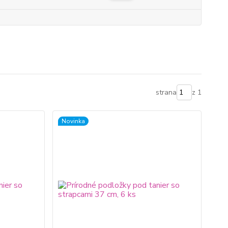
strana
z 1
Novinka