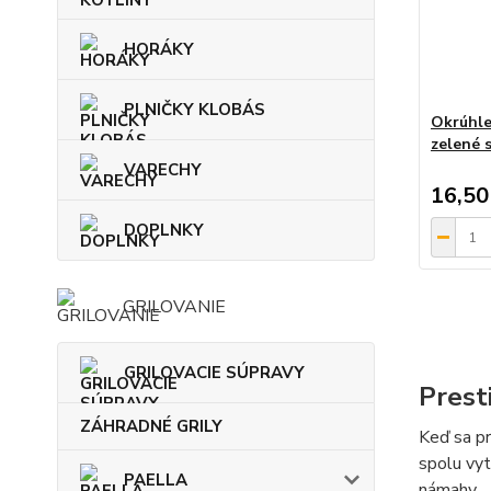
HORÁKY
PLNIČKY KLOBÁS
Okrúhle
zelené 
VARECHY
16,50
DOPLNKY
GRILOVANIE
GRILOVACIE SÚPRAVY
Prest
ZÁHRADNÉ GRILY
Keď sa pr
spolu vyt
PAELLA
námahy.