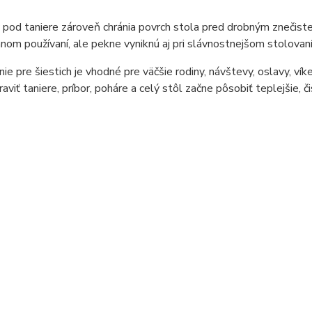
pod taniere zároveň chránia povrch stola pred drobným znečiste
om používaní, ale pekne vyniknú aj pri slávnostnejšom stolovaní,
nie pre šiestich je vhodné pre väčšie rodiny, návštevy, oslavy, ví
raviť taniere, príbor, poháre a celý stôl začne pôsobiť teplejšie, č