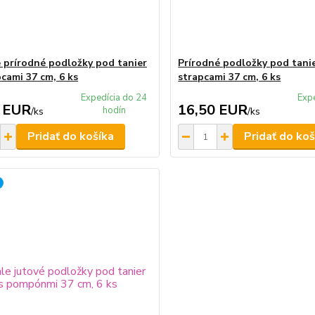
 prírodné podložky pod tanier
Prírodné podložky pod tani
pcami 37 cm, 6 ks
strapcami 37 cm, 6 ks
Expedícia do 24
Exp
 EUR
16,50 EUR
hodín
/
ks
/
ks
Pridať do košíka
Pridať do koš