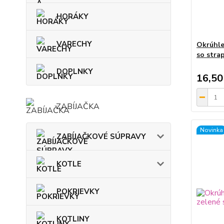
HORÁKY
VARECHY
Okrúhle
so stra
DOPLNKY
16,50
ZABÍJAČKA
Novinka
ZABÍJAČKOVÉ SÚPRAVY
KOTLE
POKRIEVKY
KOTLINY