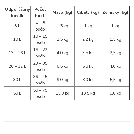
Odporúčaný
Počet
Mäso (kg)
Cibuľa (kg)
Zemiaky (kg)
kotlík
hostí
4 – 8
8 L
1,5 kg
1 kg
1 kg
osôb
10 – 15
10 L
2,5 kg
2,2 kg
1,5 kg
osôb
16 – 22
13 – 16 L
4,0 kg
3,5 kg
2,5 kg
osôb
23 – 35
20 – 22 L
6,5 kg
5,8 kg
4,0 kg
osôb
36 – 45
30 L
9,0 kg
8,0 kg
5,5 kg
osôb
50 – 75
50 L
15,0 kg
13,5 kg
9,0 kg
osôb