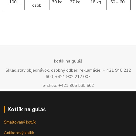
100 L
30 kg
27 kg
18 kg
50 – 60 l
osôb
kotlík na guláš
Sklad,stav objednávok, osobný odber, reklamácie: + 421 948 212
600, +421 902 212 007
e-shop: +421 905 580 562
Kotlík na guláš
Smaltovaný kotlík
Antikorový kotlík