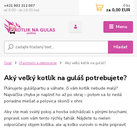
0
ks
+421 902 212 007
za
0,00 EUR
od 8:00 - do 16:00 hod
Menu
Hľadať
Úvod
Vlastnosti a ošetrovanie
Aký veľký kotlík na guláš?
Aký veľký kotlík na guláš potrebujete?
Plánujete gulášpartiu a váhate, či vám kotlík nebude malý?
Najväčšia chyba je naplniť ho až po okraj – potom sa to nedá
poriadne miešať a polovica skončí v ohni.
Aby ste mali svätý pokoj a hostia odchádzali s plnými bruchami,
pripravil som vám tento rýchly ťahák. Nájdete tu nielen
odporúčaný objem kotlíka, ale aj koľko surovín si máte pripraviť.