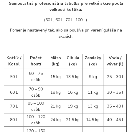
Samostatná profesionálna tabuľka pre veľké akcie podľa
veľkosti kotlíka:
(50 L, 60 L, 70 L, 100 L).
Pomer je nastavený tak, ako sa používa pri varení guláša na
akciách.
Kotlík /
Počet
Mäso
Cibuľa
Zemiaky
Voda /
Kotol
hostí
(kg)
(kg)
(kg)
vývar (l)
50 – 75
50 L
15 kg
13,5 kg
9 kg
25 – 30 l
osôb
70 – 90
60 L
18 kg
16 kg
11 kg
30 – 35 l
osôb
85 – 100
70 L
21 kg
19 kg
13 kg
35 – 40 l
osôb
100 – 120
80 L
24 kg
21,5 kg
14,5 kg
40 – 45 l
osôb
120 – 150