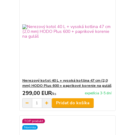
Nerezový kotol 40 L + vysoká kotlina 47 cm (2,0
mm) HODO Plus 600 + paprikové korenie na guláš
299,00 EUR
expedícia 3-5 dní
/
ks
Pridať do košíka
TOP produkt
Novinka