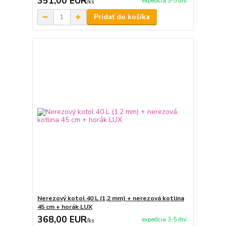
351,00 EUR
expedícia 3-5 dní
/
ks
Pridať do košíka
Nerezový kotol 40 L (1,2 mm) + nerezová kotlina
45 cm + horák LUX
368,00 EUR
expedícia 3-5 dní
/
ks