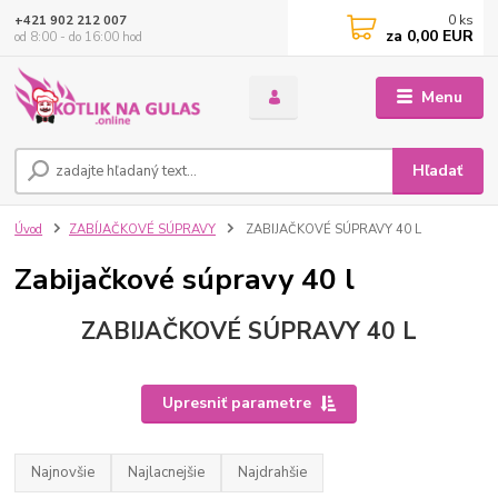
0
ks
+421 902 212 007
za
0,00 EUR
od 8:00 - do 16:00 hod
Menu
Hľadať
Úvod
ZABÍJAČKOVÉ SÚPRAVY
ZABIJAČKOVÉ SÚPRAVY 40 L
Zabijačkové súpravy 40 l
ZABIJAČKOVÉ SÚPRAVY 40 L
Upresniť parametre
Najnovšie
Najlacnejšie
Najdrahšie