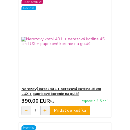
TOP produkt
Novinka
Nerezový kotol 40 L + nerezová kotlina 45 cm
LUX + paprikové korenie na guláš
390,00 EUR
expedícia 3-5 dní
/
ks
Pridať do košíka
Novinka