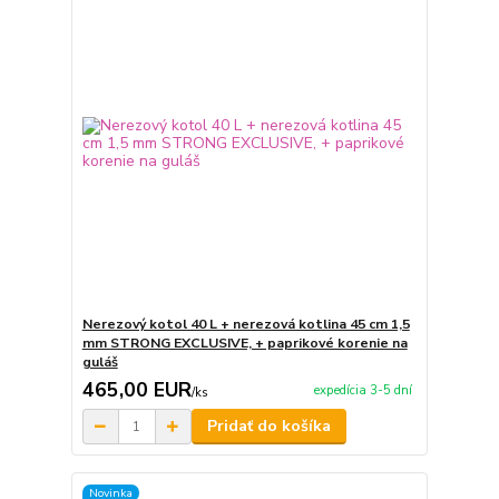
Nerezový kotol 40 L + nerezová kotlina 45 cm 1,5
mm STRONG EXCLUSIVE, + paprikové korenie na
guláš
465,00 EUR
expedícia 3-5 dní
/
ks
Pridať do košíka
Novinka