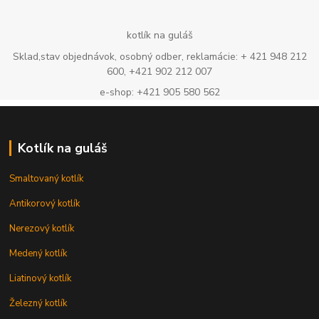
kotlík na guláš
Sklad,stav objednávok, osobný odber, reklamácie: + 421 948 212
600, +421 902 212 007
e-shop: +421 905 580 562
Kotlík na guláš
Smaltovaný kotlík
Antikorový kotlík
Nerezový kotlík
Medený kotlík
Liatinový kotlík
Železný kotlík