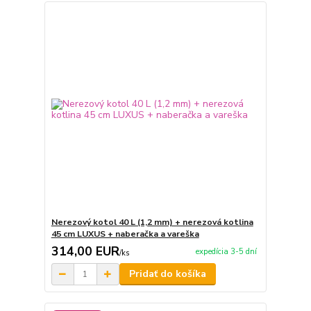
Nerezový kotol 40 L (1,2 mm) + nerezová kotlina
45 cm LUXUS + naberačka a vareška
314,00 EUR
expedícia 3-5 dní
/
ks
Pridať do košíka