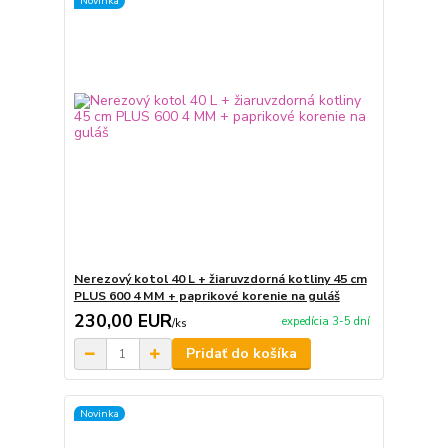
Novinka
Nerezový kotol 40 L + žiaruvzdorná kotliny 45 cm
PLUS 600 4 MM + paprikové korenie na guláš
230,00 EUR
expedícia 3-5 dní
/
ks
Pridať do košíka
Novinka