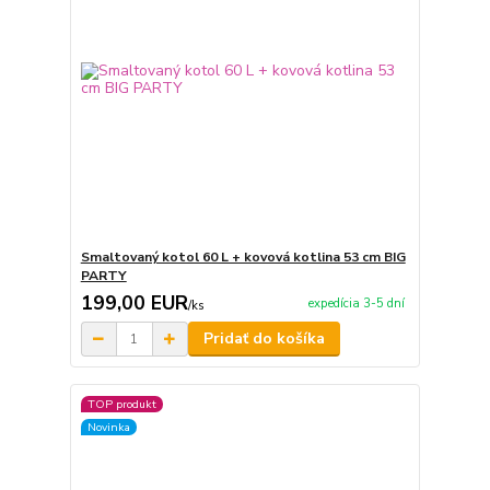
Smaltovaný kotol 60 L + kovová kotlina 53 cm BIG
PARTY
199,00 EUR
expedícia 3-5 dní
/
ks
Pridať do košíka
TOP produkt
Novinka