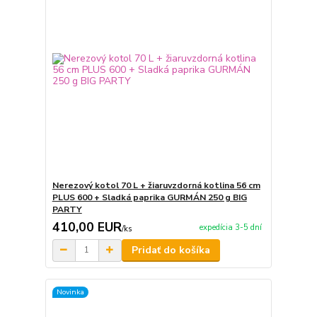
Nerezový kotol 70 L + žiaruvzdorná kotlina 56 cm
PLUS 600 + Sladká paprika GURMÁN 250 g BIG
PARTY
410,00 EUR
expedícia 3-5 dní
/
ks
Pridať do košíka
Novinka