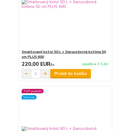
Smaltovaný kotol 50 L + žiaruvzdorná kotlina 50
cm PLUS 600
220,00 EUR
expedícia 3-5 dní
/
ks
Pridať do košíka
TOP produkt
Novinka