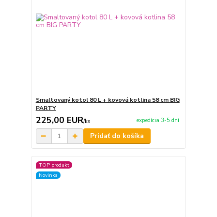
Smaltovaný kotol 80 L + kovová kotlina 58 cm BIG
PARTY
225,00 EUR
expedícia 3-5 dní
/
ks
Pridať do košíka
TOP produkt
Novinka