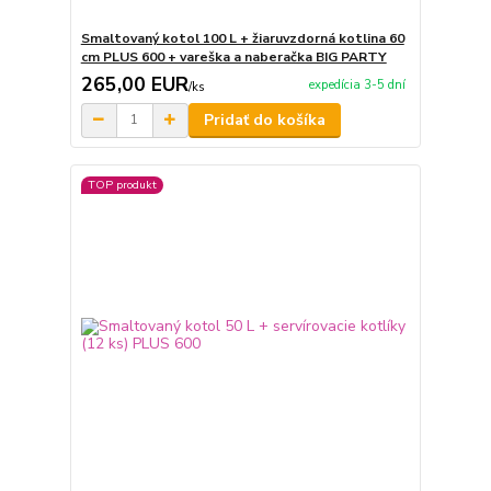
Smaltovaný kotol 100 L + žiaruvzdorná kotlina 60
cm PLUS 600 + vareška a naberačka BIG PARTY
265,00 EUR
expedícia 3-5 dní
/
ks
Pridať do košíka
TOP produkt