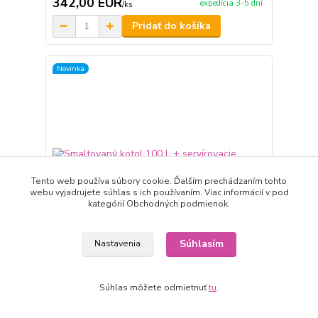
342,00 EUR
expedícia 3-5 dní
/
ks
Pridať do košíka
Novinka
Tento web používa súbory cookie. Ďalším prechádzaním tohto
webu vyjadrujete súhlas s ich používaním. Viac informácií v pod
kategórií Obchodných podmienok.
Súhlasím
Nastavenia
Smaltovaný kotol 100 L + servírovacie kotlíky (24
Súhlas môžete odmietnuť
tu
.
ks) + vareška a naberačka BIG PARTY
310,00 EUR
expedícia 3-5 dní
/
ks