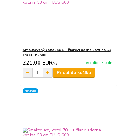
Smaltovaný kotol 60 L + žiaruvzdorná kotlina 53
cm PLUS 600
221,00 EUR
expedícia 3-5 dní
/
ks
Pridať do košíka
Novinka