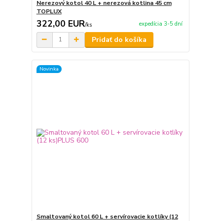
Nerezový kotol 40 L + nerezová kotlina 45 cm
TOPLUX
322,00 EUR
expedícia 3-5 dní
/
ks
Pridať do košíka
Novinka
Smaltovaný kotol 60 L + servírovacie kotlíky (12