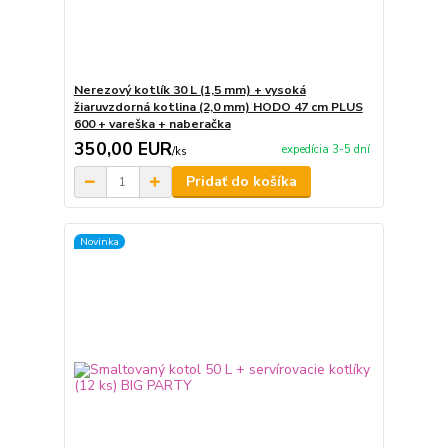
Nerezový kotlík 30 L (1,5 mm) + vysoká
žiaruvzdorná kotlina (2,0 mm) HODO 47 cm PLUS
600 + vareška + naberačka
350,00 EUR
expedícia 3-5 dní
/
ks
Pridať do košíka
Novinka