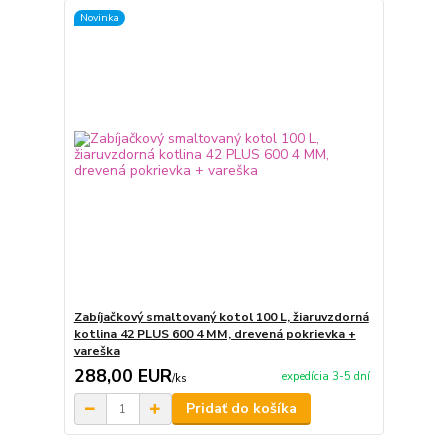
Novinka
Zabíjačkový smaltovaný kotol 100 L, žiaruvzdorná
kotlina 42 PLUS 600 4 MM, drevená pokrievka +
vareška
288,00 EUR
expedícia 3-5 dní
/
ks
Pridať do košíka