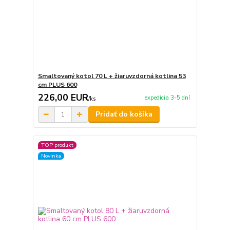
Smaltovaný kotol 70 L + žiaruvzdorná kotlina 53
cm PLUS 600
226,00 EUR
expedícia 3-5 dní
/
ks
Pridať do košíka
TOP produkt
Novinka