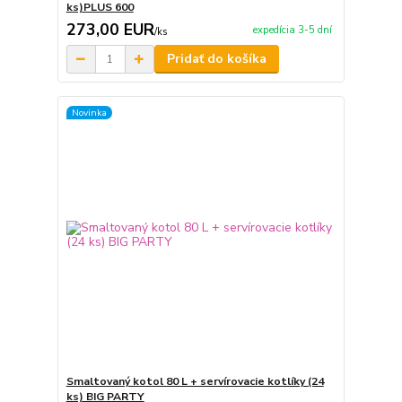
ks)PLUS 600
273,00 EUR
expedícia 3-5 dní
/
ks
Pridať do košíka
Novinka
Smaltovaný kotol 80 L + servírovacie kotlíky (24
ks) BIG PARTY