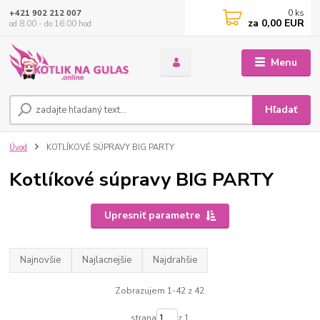
0
ks
+421 902 212 007
za
0,00 EUR
od 8:00 - do 16:00 hod
Menu
Hľadať
Úvod
KOTLÍKOVÉ SÚPRAVY BIG PARTY
Kotlíkové súpravy BIG PARTY
Upresniť parametre
Najnovšie
Najlacnejšie
Najdrahšie
Zobrazujem 1-42 z 42
strana
z 1