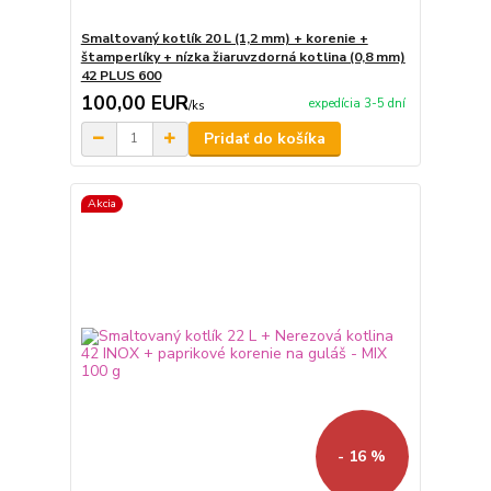
Smaltovaný kotlík 20 L (1,2 mm) + korenie +
štamperlíky + nízka žiaruvzdorná kotlina (0,8 mm)
42 PLUS 600
100,00 EUR
expedícia 3-5 dní
/
ks
Pridať do košíka
Akcia
- 16 %