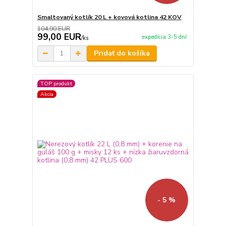
Smaltovaný kotlík 20 L + kovová kotlina 42 KOV
104,90 EUR
99,00 EUR
expedícia 3-5 dní
/
ks
Pridať do košíka
TOP produkt
Akcia
- 5 %