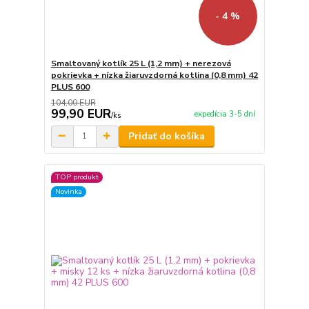
- 4 %
Smaltovaný kotlík 25 L (1,2 mm) + nerezová
pokrievka + nízka žiaruvzdorná kotlina (0,8 mm) 42
PLUS 600
104,00 EUR
99,90 EUR
expedícia 3-5 dní
/
ks
Pridať do košíka
TOP produkt
Novinka