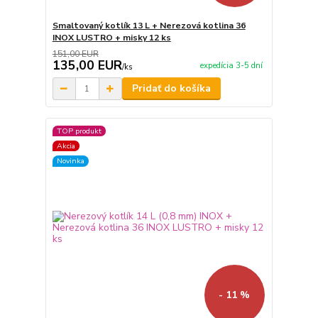
Smaltovaný kotlík 13 L + Nerezová kotlina 36
INOX LUSTRO + misky 12 ks
151,00 EUR
135,00 EUR
expedícia 3-5 dní
/
ks
Pridať do košíka
TOP produkt
Akcia
Novinka
- 11 %