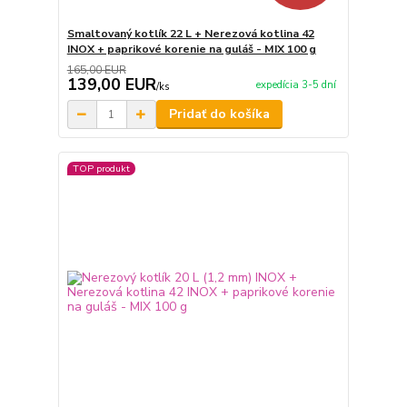
Smaltovaný kotlík 22 L + Nerezová kotlina 42
INOX + paprikové korenie na guláš - MIX 100 g
165,00 EUR
139,00 EUR
expedícia 3-5 dní
/
ks
Pridať do košíka
TOP produkt