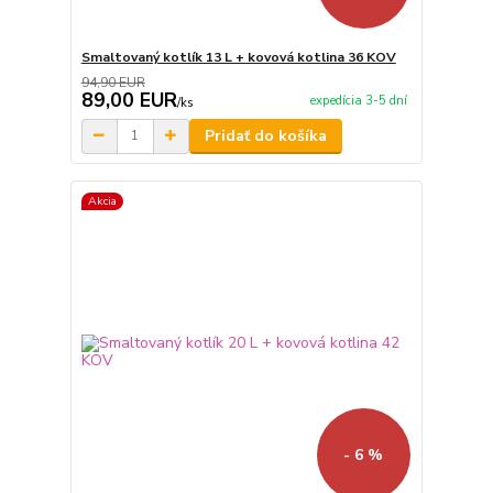
Smaltovaný kotlík 13 L + kovová kotlina 36 KOV
94,90 EUR
89,00 EUR
expedícia 3-5 dní
/
ks
Pridať do košíka
Akcia
- 6 %