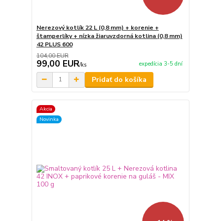
Nerezový kotlík 22 L (0,8 mm) + korenie +
štamperlíky + nízka žiaruvzdorná kotlina (0,8 mm)
42 PLUS 600
104,00 EUR
99,00 EUR
expedícia 3-5 dní
/
ks
Pridať do košíka
Akcia
Novinka