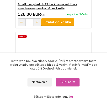
Smaltovaný kotlík 22 L + kovová kotlina +
smaltovaná panvica 46 cm Paella
128,00 EUR
expedícia 3-5 dní
/
ks
Pridať do košíka
Akcia
Tento web používa súbory cookie. Ďalším prechádzaním tohto
webu vyjadrujete súhlas s ich používaním. Viac informácií v pod
kategórií Obchodných podmienok.
Súhlasím
Nastavenia
- 9 %
Súhlas môžete odmietnuť
tu
.