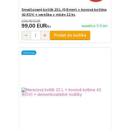
Smaltovaný kotlík 20 L (0,8 mm) + kovová kotlina
42 KOV + vareška + misky 12 ks
104,90 EUR
99,00 EUR
expedícia 3-5 dní
/
ks
Pridať do košíka
Novinka