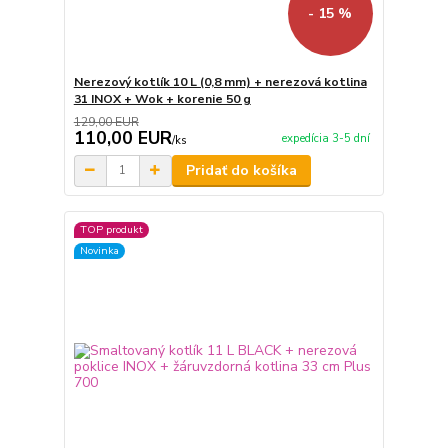
- 15 %
Nerezový kotlík 10 L (0,8 mm) + nerezová kotlina
31 INOX + Wok + korenie 50 g
129,00 EUR
110,00 EUR
expedícia 3-5 dní
/
ks
Pridať do košíka
TOP produkt
Novinka