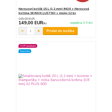
Nerezový kotlík 15 L (1,2 mm) INOX + Nerezová
kotlina 36 INOX LUSTRO + misky 12 ks
165,00 EUR
149,00 EUR
expedícia 3-5 dní
/
ks
Pridať do košíka
TOP produkt
Novinka