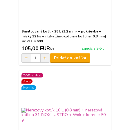
Smaltovaný kotlík 25 L (1,2 mm) + pokrievka +
misky 12 ks + nízka žiaruvzdorná kotlina (0,8 mm)
42 PLUS 600
105,00 EUR
expedícia 3-5 dní
/
ks
Pridať do košíka
TOP produkt
Akcia
Novinka