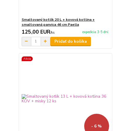
Smaltovaný kotlík 20 L + kovová kotlina +
smaltovaná panvica 46 cm Paella
125,00 EUR
expedícia 3-5 dní
/
ks
Pridať do košíka
Akcia
- 6 %