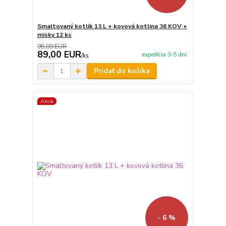
Smaltovaný kotlík 13 L + kovová kotlina 36 KOV +
misky 12 ks
95,00 EUR
89,00 EUR
expedícia 3-5 dní
/
ks
Pridať do košíka
Akcia
- 6 %