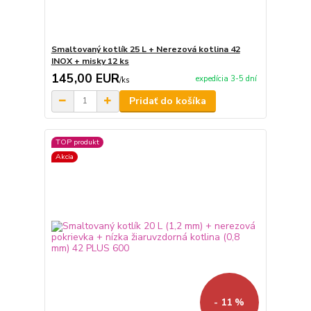
Smaltovaný kotlík 25 L + Nerezová kotlina 42
INOX + misky 12 ks
145,00 EUR
expedícia 3-5 dní
/
ks
Pridať do košíka
TOP produkt
Akcia
- 11 %