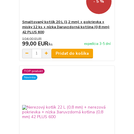
- 5 %
Smaltovaný kotlík 20 L (1,2 mm) + pokrievka +
misky 12 ks + nízka žiaruvzdorná kotlina (0,8 mm)
42 PLUS 600
104,00 EUR
99,00 EUR
expedícia 3-5 dní
/
ks
Pridať do košíka
TOP produkt
Novinka