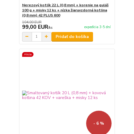
Nerezový kotlík 22 L (0,8 mm) + korenie na guláš
100 g + misky 12 ks + nízka žiaruvzdorná kotlina
(0,8 mm) 42 PLUS 600
104,00 EUR
99,00 EUR
expedícia 3-5 dní
/
ks
Pridať do košíka
Akcia
- 6 %