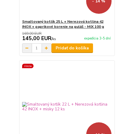
- 14 %
Smaltovaný kotlík 25 L + Nerezová kotlina 42
INOX + paprikové korenie na guláš - MIX 100 g
169,00 EUR
145,00 EUR
expedícia 3-5 dní
/
ks
Pridať do košíka
Akcia