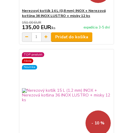
Nerezový kotlík 14 L (0,8 mm) INOX + Nerezová
kotlina 36 INOX LUSTRO + misky 12 ks
151,00 EUR
135,00 EUR
expedícia 3-5 dní
/
ks
Pridať do košíka
TOP produkt
Akcia
Novinka
- 10 %