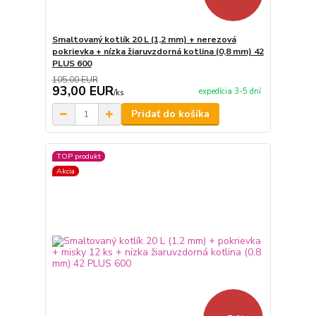
Smaltovaný kotlík 20 L (1,2 mm) + nerezová
pokrievka + nízka žiaruvzdorná kotlina (0,8 mm) 42
PLUS 600
105,00 EUR
93,00 EUR
expedícia 3-5 dní
/
ks
Pridať do košíka
TOP produkt
Akcia