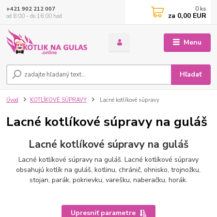
0
ks
+421 902 212 007
za
0,00 EUR
od 8:00 - do 16:00 hod
Menu
Hľadať
Úvod
KOTLÍKOVÉ SÚPRAVY
Lacné kotlíkové súpravy
Lacné kotlíkové súpravy na guláš
Lacné kotlíkové súpravy na guláš
Lacné kotlíkové súpravy na guláš. Lacné kotlíkové súpravy
obsahujú kotlík na guláš, kotlinu, chránič, ohnisko, trojnožku,
stojan, parák, pokrievku, varešku, naberačku, horák.
Upresniť parametre