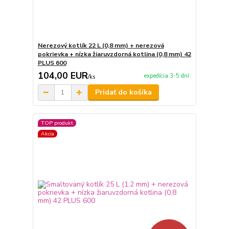
Nerezový kotlík 22 L (0,8 mm) + nerezová
pokrievka + nízka žiaruvzdorná kotlina (0,8 mm) 42
PLUS 600
104,00 EUR
expedícia 3-5 dní
/
ks
Pridať do košíka
TOP produkt
Akcia