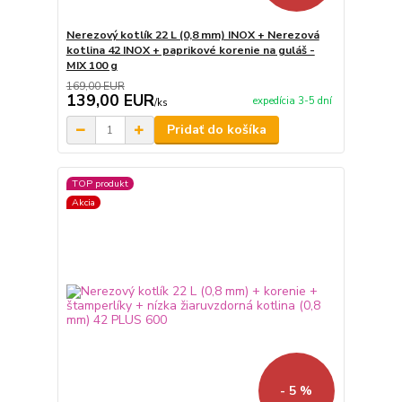
Nerezový kotlík 22 L (0,8 mm) INOX + Nerezová
kotlina 42 INOX + paprikové korenie na guláš -
MIX 100 g
169,00 EUR
139,00 EUR
expedícia 3-5 dní
/
ks
Pridať do košíka
TOP produkt
Akcia
- 5 %