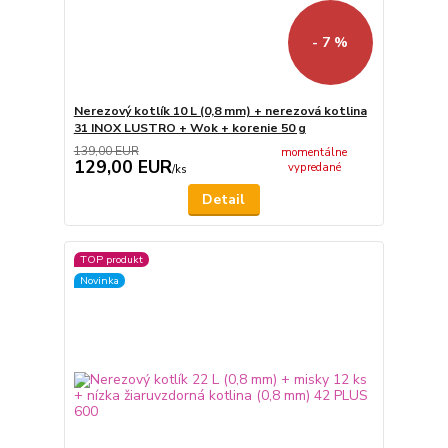
- 7 %
Nerezový kotlík 10 L (0,8 mm) + nerezová kotlina
31 INOX LUSTRO + Wok + korenie 50 g
139,00 EUR
momentálne
129,00 EUR
vypredané
/
ks
Detail
TOP produkt
Novinka