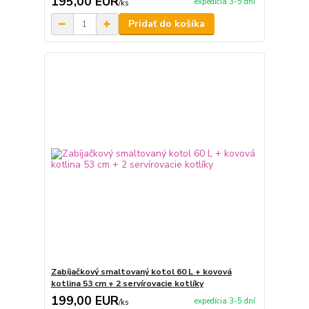
195,00 EUR
expedícia 3-5 dní
/
ks
Pridať do košíka
Zabíjačkový smaltovaný kotol 60 L + kovová
kotlina 53 cm + 2 servírovacie kotlíky
199,00 EUR
expedícia 3-5 dní
/
ks