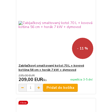
- 11 %
Zabíjačkový smaltovaný kotol 70 L + kovová
kotlina 56 cm + horák 7 kW + dymovod
235,00 EUR
209,00 EUR
expedícia 3-5 dní
/
ks
Pridať do košíka
Akcia