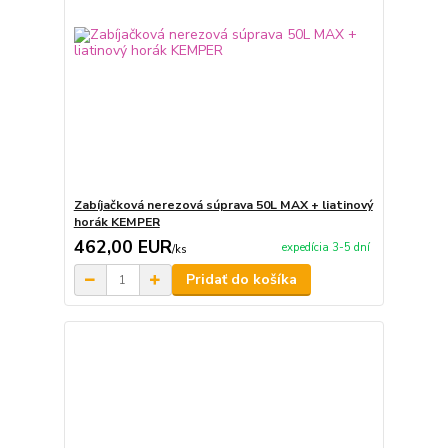
Zabíjačková nerezová súprava 50L MAX + liatinový
horák KEMPER
462,00 EUR
expedícia 3-5 dní
/
ks
Pridať do košíka