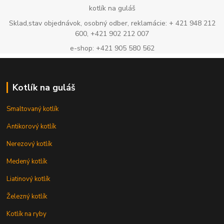
kotlík na guláš
Sklad,stav objednávok, osobný odber, reklamácie: + 421 948 212
600, +421 902 212 007
e-shop: +421 905 580 562
Kotlík na guláš
Smaltovaný kotlík
Antikorový kotlík
Nerezový kotlík
Medený kotlík
Liatinový kotlík
Železný kotlík
Kotlík na ryby