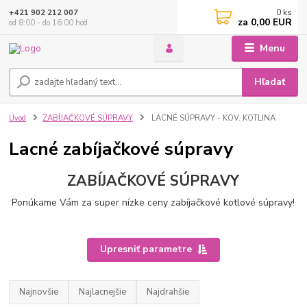
0
ks
+421 902 212 007
za
0,00 EUR
od 8:00 - do 16:00 hod
Menu
Hľadať
Úvod
ZABÍJAČKOVÉ SÚPRAVY
LACNÉ SÚPRAVY - KOV. KOTLINA
Lacné zabíjačkové súpravy
ZABÍJAČKOVÉ SÚPRAVY
Ponúkame Vám za super nízke ceny zabíjačkové kotlové súpravy!
Upresniť parametre
Najnovšie
Najlacnejšie
Najdrahšie