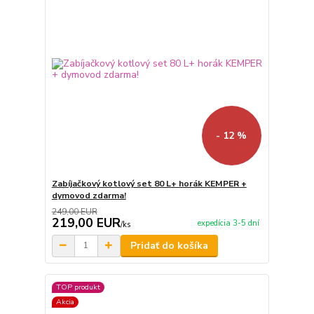
- 12 %
Zabíjačkový kotlový set 80 L+ horák KEMPER +
dymovod zdarma!
249,00 EUR
219,00 EUR
expedícia 3-5 dní
/
ks
Pridať do košíka
TOP produkt
Akcia