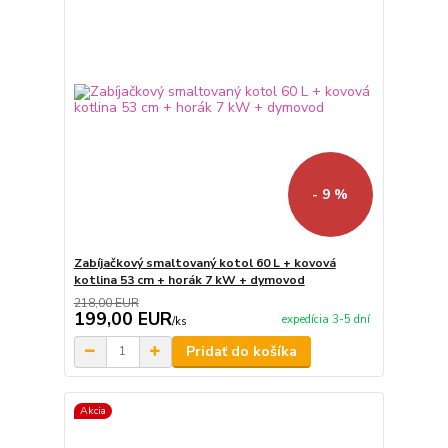
- 9 %
Zabíjačkový smaltovaný kotol 60 L + kovová
kotlina 53 cm + horák 7 kW + dymovod
218,00 EUR
199,00 EUR
expedícia 3-5 dní
/
ks
Pridať do košíka
Akcia