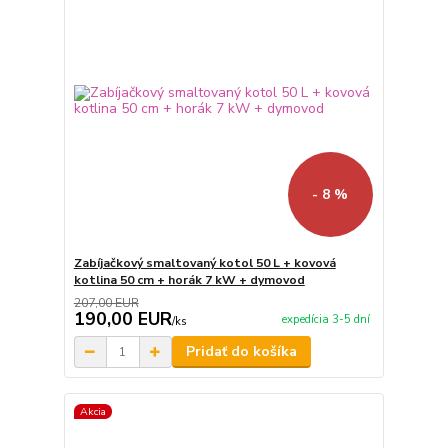
- 8 %
Zabíjačkový smaltovaný kotol 50 L + kovová
kotlina 50 cm + horák 7 kW + dymovod
207,00 EUR
190,00 EUR
expedícia 3-5 dní
/
ks
Pridať do košíka
Akcia