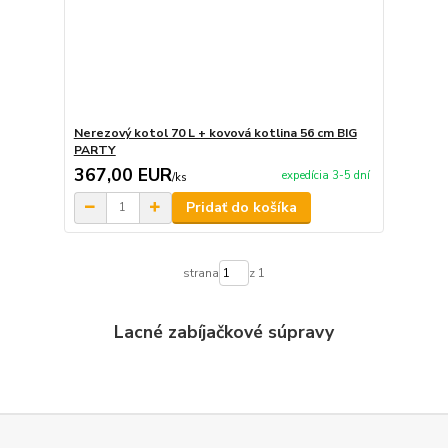
Nerezový kotol 70 L + kovová kotlina 56 cm BIG
PARTY
367,00 EUR
expedícia 3-5 dní
/
ks
Pridať do košíka
strana
z 1
Lacné zabíjačkové súpravy