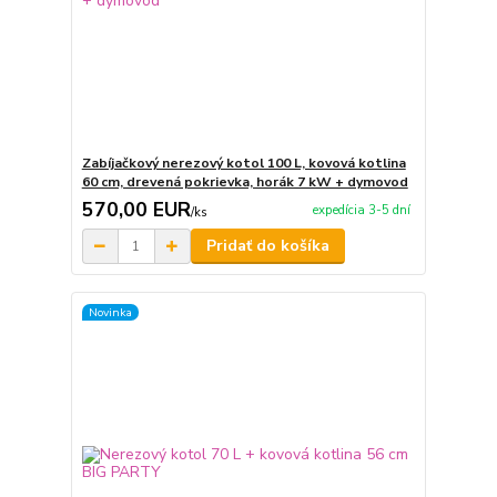
Zabíjačkový nerezový kotol 100 L, kovová kotlina
60 cm, drevená pokrievka, horák 7 kW + dymovod
570,00 EUR
expedícia 3-5 dní
/
ks
Pridať do košíka
Novinka