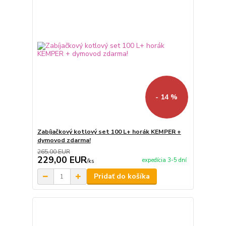
- 14 %
Zabíjačkový kotlový set 100 L+ horák KEMPER +
dymovod zdarma!
265,00 EUR
229,00 EUR
expedícia 3-5 dní
/
ks
Pridať do košíka