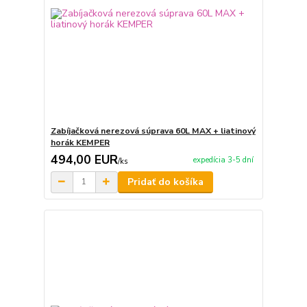
Zabíjačková nerezová súprava 60L MAX + liatinový
horák KEMPER
494,00 EUR
expedícia 3-5 dní
/
ks
Pridať do košíka