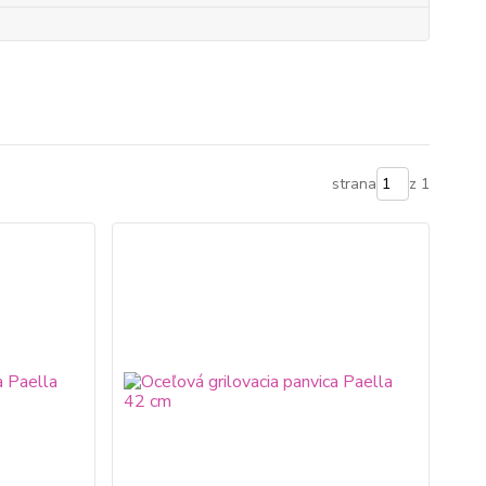
strana
z 1