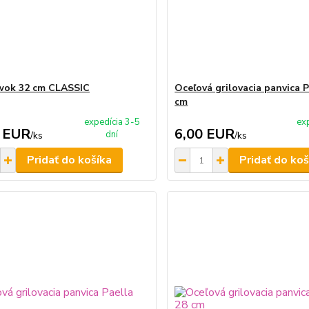
wok 32 cm CLASSIC
Oceľová grilovacia panvica P
cm
expedícia 3-5
ex
 EUR
6,00 EUR
dní
/
ks
/
ks
Pridať do košíka
Pridať do koš