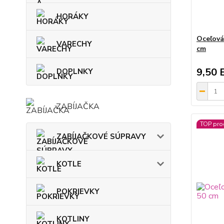
HORÁKY
Oceľová
VARECHY
cm
9,50 
DOPLNKY
ZABÍJAČKA
TOP pro
ZABÍJAČKOVÉ SÚPRAVY
KOTLE
POKRIEVKY
KOTLINY