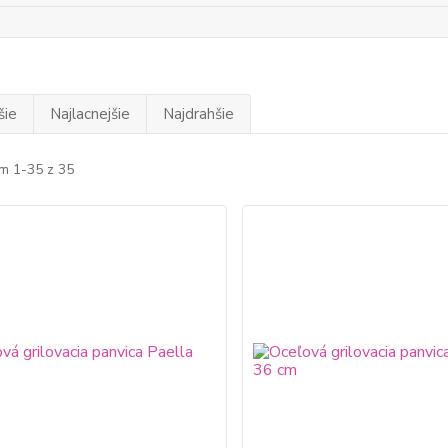
šie
Najlacnejšie
Najdrahšie
m 1-35 z 35