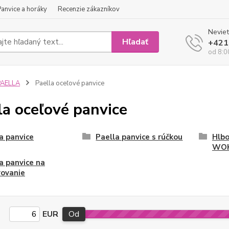
Panvice a horáky
Recenzie zákazníkov
Neviet
Hľadať
+421
od 8:0
PAELLA
Paella oceľové panvice
la oceľové panvice
a panvice
Paella panvice s rúčkou
Hlbo
WO
a panvice na
rovanie
EUR
Od