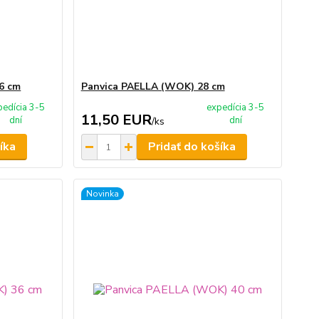
46 cm
Panvica PAELLA (WOK) 28 cm
pedícia 3-5
expedícia 3-5
11,50 EUR
dní
dní
/
ks
íka
Pridať do košíka
Novinka