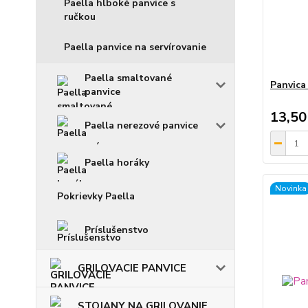
Paella hlboké panvice s
ručkou
Paella panvice na servírovanie
Paella smaltované
Panvica
panvice
13,50
Paella nerezové panvice
Paella horáky
Novinka
Pokrievky Paella
Príslušenstvo
GRILOVACIE PANVICE
STOJANY NA GRILOVANIE