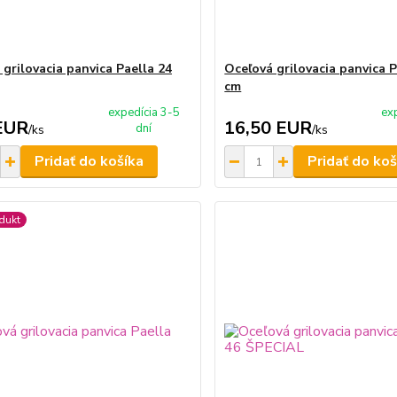
 grilovacia panvica Paella 24
Oceľová grilovacia panvica P
cm
expedícia 3-5
ex
EUR
16,50 EUR
dní
/
ks
/
ks
Pridať do košíka
Pridať do koš
dukt