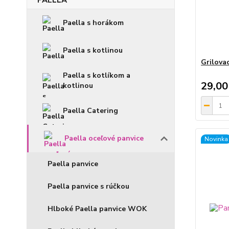
Paella s horákom
Paella s kotlinou
Grilova
Paella s kotlíkom a
29,00
kotlinou
Paella Catering
Paella oceľové panvice
Novinka
Paella panvice
Paella panvice s rúčkou
Hlboké Paella panvice WOK