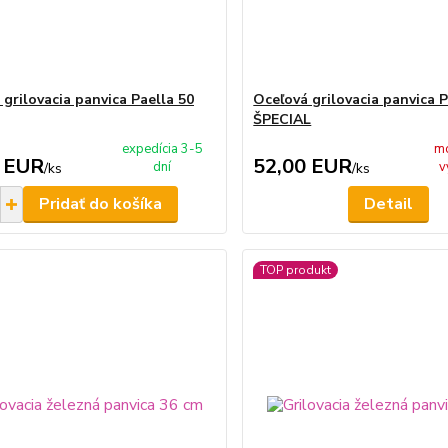
 grilovacia panvica Paella 50
Oceľová grilovacia panvica P
ŠPECIAL
expedícia 3-5
m
 EUR
52,00 EUR
dní
v
/
ks
/
ks
Pridať do košíka
Detail
TOP produkt