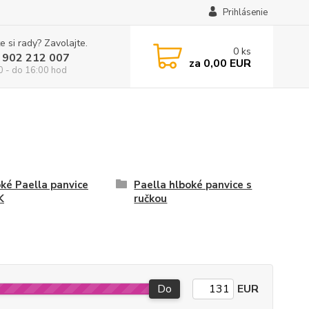
Prihlásenie
e si rady? Zavolajte.
0
ks
 902 212 007
za
0,00 EUR
0 - do 16:00 hod
ké Paella panvice
Paella hlboké panvice s
K
ručkou
Do
EUR