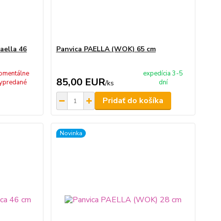
aella 46
Panvica PAELLA (WOK) 65 cm
omentálne
expedícia 3-5
85,00 EUR
ypredané
dní
/
ks
Pridať do košíka
Novinka