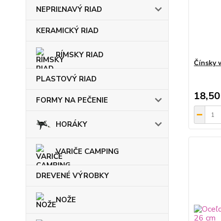
NEPRIĽNAVÝ RIAD
KERAMICKÝ RIAD
RÍMSKY RIAD
Čínsky 
PLASTOVÝ RIAD
18,50
FORMY NA PEČENIE
HORÁKY
VARIČE CAMPING
DREVENÉ VÝROBKY
NOŽE