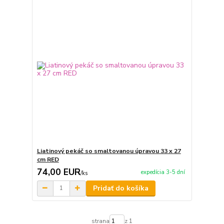
Liatinový pekáč so smaltovanou úpravou 33 x 27
cm RED
74,00 EUR
expedícia 3-5 dní
/
ks
Pridať do košíka
strana
z 1