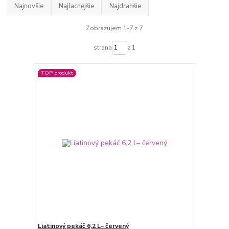
Najnovšie
Najlacnejšie
Najdrahšie
Zobrazujem 1-7 z 7
strana
z 1
TOP produkt
Liatinový pekáč 6,2 L– červený