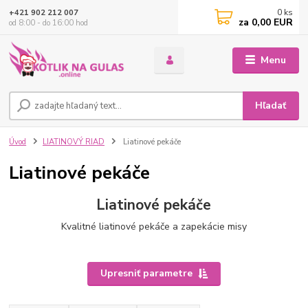
0
ks
+421 902 212 007
za
0,00 EUR
od 8:00 - do 16:00 hod
Menu
Hľadať
Úvod
LIATINOVÝ RIAD
Liatinové pekáče
Liatinové pekáče
Liatinové pekáče
Kvalitné liatinové pekáče a zapekácie misy
Upresniť parametre