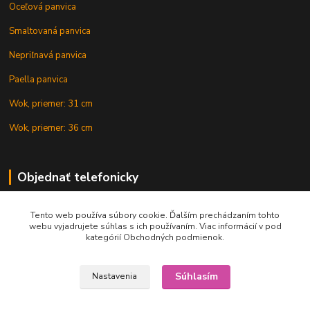
Oceľová panvica
Smaltovaná panvica
Nepriľnavá panvica
Paella panvica
Wok, priemer: 31 cm
Wok, priemer: 36 cm
Objednať telefonicky
Tento web používa súbory cookie. Ďalším prechádzaním tohto
+421 902 212 007
webu vyjadrujete súhlas s ich používaním. Viac informácií v pod
kategórií Obchodných podmienok.
Súhlasím
Nastavenia