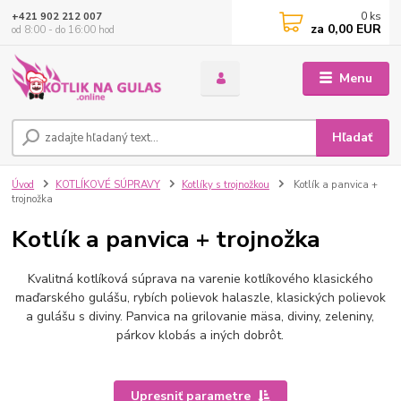
0
ks
+421 902 212 007
za
0,00 EUR
od 8:00 - do 16:00 hod
Menu
Hľadať
Úvod
KOTLÍKOVÉ SÚPRAVY
Kotlíky s trojnožkou
Kotlík a panvica +
trojnožka
Kotlík a panvica + trojnožka
Kvalitná kotlíková súprava na varenie kotlíkového klasického
maďarského gulášu, rybích polievok halaszle, klasických polievok
a gulášu s diviny. Panvica na grilovanie mäsa, diviny, zeleniny,
párkov klobás a iných dobrôt.
Upresniť parametre