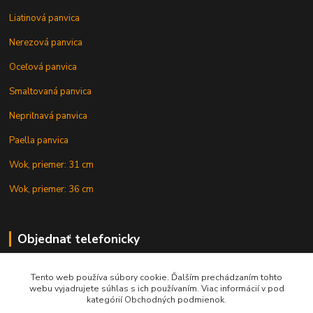
Liatinová panvica
Nerezová panvica
Oceľová panvica
Smaltovaná panvica
Nepriľnavá panvica
Paella panvica
Wok, priemer: 31 cm
Wok, priemer: 36 cm
Objednať telefonicky
Tento web používa súbory cookie. Ďalším prechádzaním tohto
+421 902 212 007
webu vyjadrujete súhlas s ich používaním. Viac informácií v pod
kategórií Obchodných podmienok.