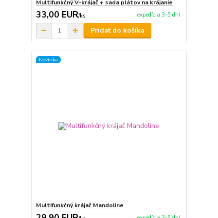
Multifunkčný V-krájač + sada plátov na krájanie
33,00 EUR
expedícia 3-5 dní
/
ks
Pridať do košíka
Novinka
Multifunkčný krájač Mandoline
29,90 EUR
expedícia 3-5 dní