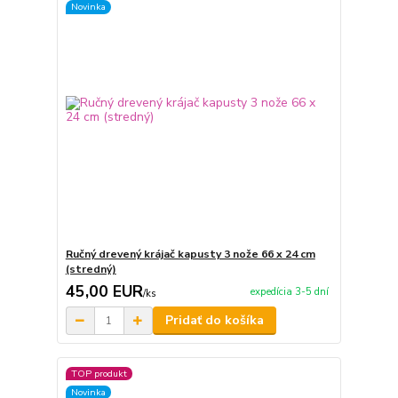
Novinka
Ručný drevený krájač kapusty 3 nože 66 x 24 cm
(stredný)
45,00 EUR
expedícia 3-5 dní
/
ks
Pridať do košíka
TOP produkt
Novinka