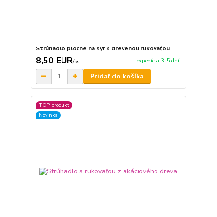
Strúhadlo ploche na syr s drevenou rukoväťou
8,50 EUR
expedícia 3-5 dní
/
ks
Pridať do košíka
TOP produkt
Novinka