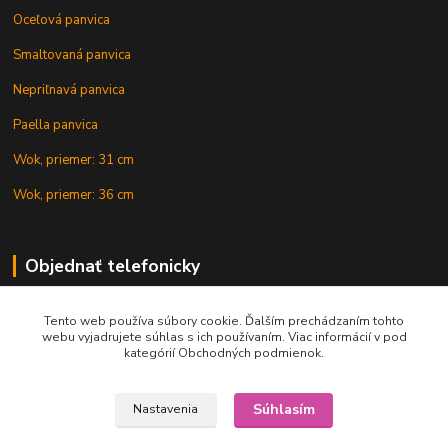
Oceľová panvica
Smaltovaná panvica
Nepriľnavá panvica
Paella panvica
Wok, priemer: 31 cm
Wok, priemer: 36 cm
Objednať telefonicky
Tento web používa súbory cookie. Ďalším prechádzaním tohto
+421 902 212 007
webu vyjadrujete súhlas s ich používaním. Viac informácií v pod
kategórií Obchodných podmienok.
Súhlasím
Nastavenia