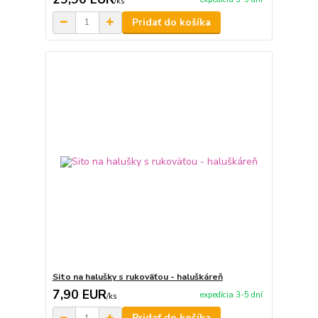
/
ks
Pridať do košíka
Sito na halušky s rukoväťou - haluškáreň
7,90 EUR
expedícia 3-5 dní
/
ks
Pridať do košíka