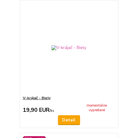
V-krájač - Biely
momentálne
19,90 EUR
vypredané
/
ks
Detail