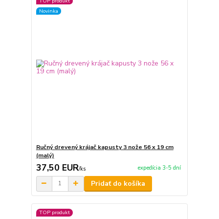
TOP produkt
Novinka
Ručný drevený krájač kapusty 3 nože 56 x 19 cm
(malý)
37,50 EUR
expedícia 3-5 dní
/
ks
Pridať do košíka
TOP produkt