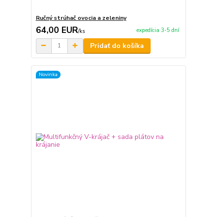
Ručný strúhač ovocia a zeleniny
64,00 EUR
expedícia 3-5 dní
/
ks
Pridať do košíka
Novinka