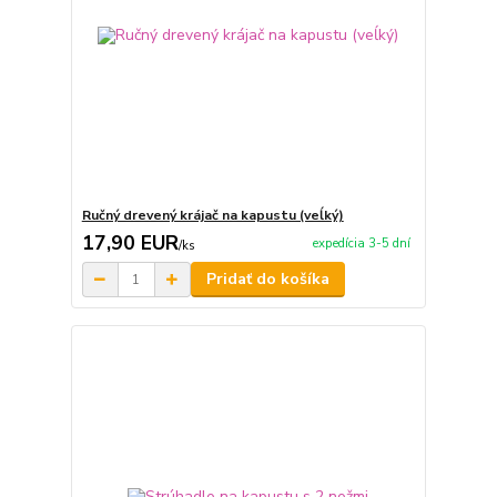
Ručný drevený krájač na kapustu (veĺký)
17,90 EUR
expedícia 3-5 dní
/
ks
Pridať do košíka