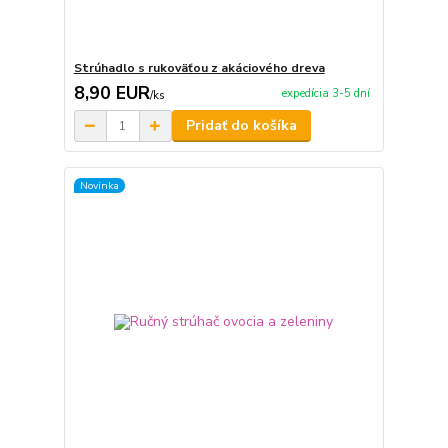
Strúhadlo s rukoväťou z akáciového dreva
8,90 EUR
expedícia 3-5 dní
/
ks
Pridať do košíka
Novinka