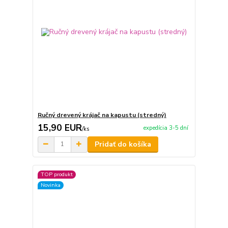
Ručný drevený krájač na kapustu (stredný)
15,90 EUR
expedícia 3-5 dní
/
ks
Pridať do košíka
TOP produkt
Novinka