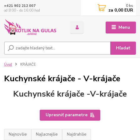
0
ks
+421 902 212 007
za
0,00 EUR
od 8:00 - do 16:00 hod
Menu
Hľadať
Úvod
KRÁJAČE
Kuchynské krájače - V-krájače
Kuchynské krájače -V-krájače
Upresniť parametre
Najnovšie
Najlacnejšie
Najdrahšie