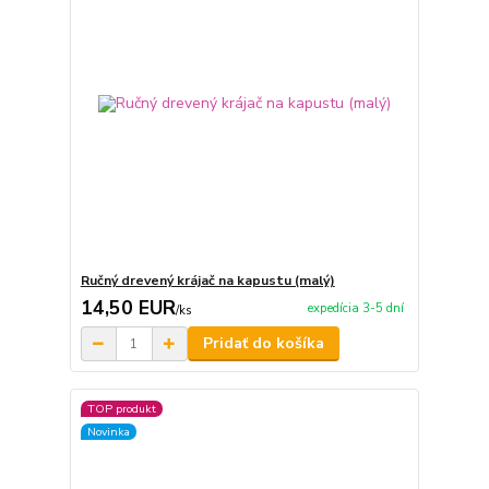
Ručný drevený krájač na kapustu (malý)
14,50 EUR
expedícia 3-5 dní
/
ks
Pridať do košíka
TOP produkt
Novinka