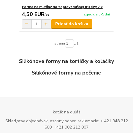
Forma na muffiny do teplovzdušnej fritézy 7 x
4,50 EUR
expedícia 3-5 dní
/
ks
Pridať do košíka
strana
z 1
Silikónové formy na tortičky a koláčiky
Silikónové formy na pečenie
kotlík na guláš
Sklad,stav objednávok, osobný odber, reklamácie: + 421 948 212
600, +421 902 212 007