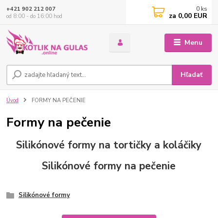
0
ks
+421 902 212 007
za
0,00 EUR
od 8:00 - do 16:00 hod
Menu
Hľadať
Úvod
FORMY NA PEČENIE
Formy na pečenie
Silikónové formy na tortičky a koláčiky
Silikónové formy na pečenie
Silikónové formy