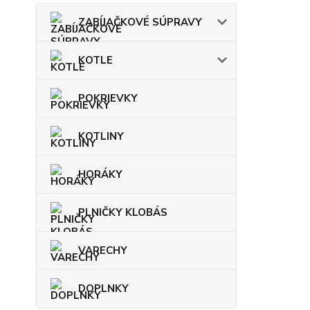
ZABÍJAČKOVÉ SÚPRAVY
KOTLE
POKRIEVKY
KOTLINY
HORÁKY
PLNIČKY KLOBÁS
VARECHY
DOPLNKY