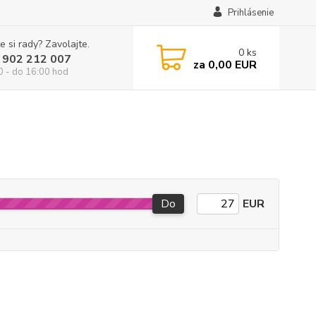
Prihlásenie
e si rady? Zavolajte.
0
ks
 902 212 007
za
0,00 EUR
0 - do 16:00 hod
Do
EUR