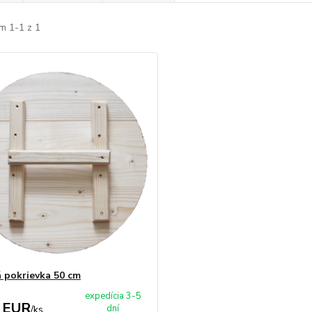
m 1-1 z 1
 pokrievka 50 cm
expedícia 3-5
 EUR
dní
/
ks