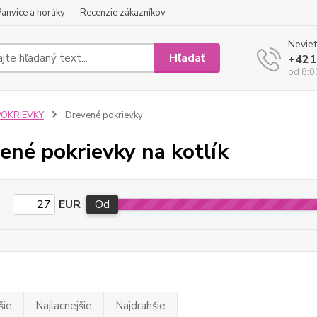
Panvice a horáky
Recenzie zákazníkov
Neviet
Hľadať
+421
od 8:0
POKRIEVKY
Drevené pokrievky
ené pokrievky na kotlík
EUR
Od
šie
Najlacnejšie
Najdrahšie