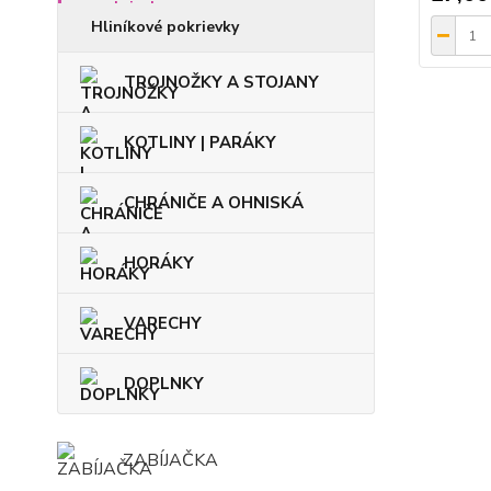
Hliníkové pokrievky
TROJNOŽKY A STOJANY
KOTLINY | PARÁKY
CHRÁNIČE A OHNISKÁ
HORÁKY
VARECHY
DOPLNKY
ZABÍJAČKA