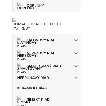
DOPLNKY
DOMÁCE POTREBY
LIATINOVÝ RIAD
NEREZOVÝ RIAD
SMALTOVANÝ RIAD
NEPRIĽNAVÝ RIAD
KERAMICKÝ RIAD
RÍMSKY RIAD