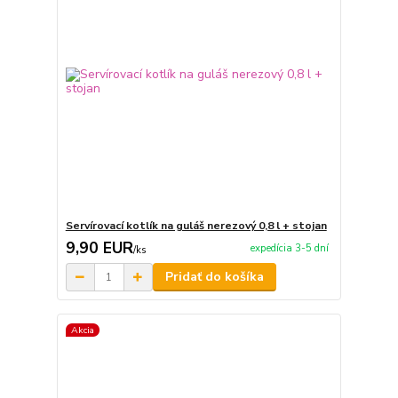
Servírovací kotlík na guláš nerezový 0,8 l + stojan
9,90 EUR
expedícia 3-5 dní
/
ks
Pridať do košíka
Akcia