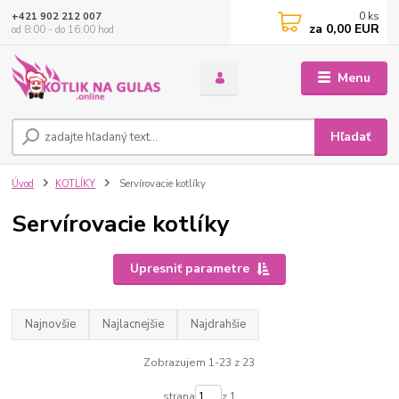
0
ks
+421 902 212 007
za
0,00 EUR
od 8:00 - do 16:00 hod
Menu
Hľadať
Úvod
KOTLÍKY
Servírovacie kotlíky
Servírovacie kotlíky
Upresniť parametre
Najnovšie
Najlacnejšie
Najdrahšie
Zobrazujem 1-23 z 23
strana
z 1