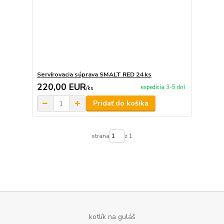
Servírovacia súprava SMALT RED 24 ks
220,00 EUR
expedícia 3-5 dní
/
ks
Pridať do košíka
strana
z 1
kotlík na guláš