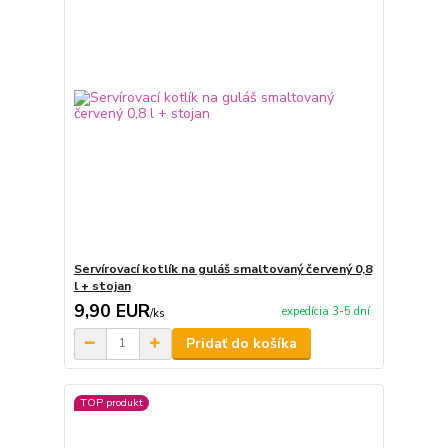
Servírovací kotlík na guláš smaltovaný červený 0,8
l + stojan
9,90 EUR
expedícia 3-5 dní
/
ks
Pridať do košíka
TOP produkt