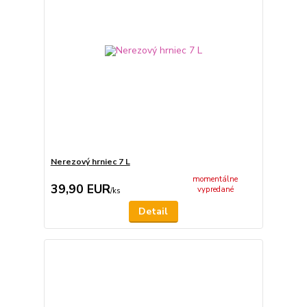
Nerezový hrniec 7 L
momentálne
39,90 EUR
vypredané
/
ks
Detail