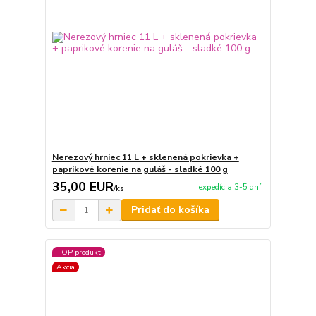
Nerezový hrniec 11 L + sklenená pokrievka +
paprikové korenie na guláš - sladké 100 g
35,00 EUR
expedícia 3-5 dní
/
ks
Pridať do košíka
TOP produkt
Akcia