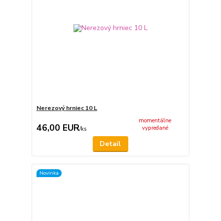
Nerezový hrniec 10 L
momentálne
46,00 EUR
vypredané
/
ks
Detail
Novinka