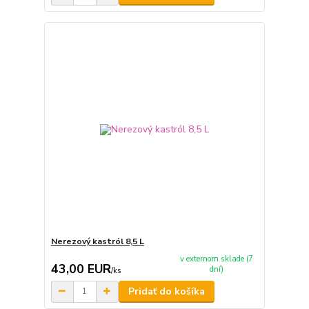
Nerezový kastról 8,5 L
v externom sklade (7
43,00 EUR
dní)
/
ks
Pridať do košíka