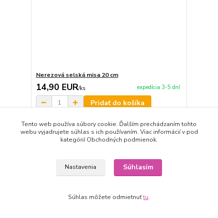
Nerezová selská misa 20 cm
14,90 EUR
expedícia 3-5 dní
/
ks
Pridať do košíka
Tento web používa súbory cookie. Ďalším prechádzaním tohto
webu vyjadrujete súhlas s ich používaním. Viac informácií v pod
Novinka
kategórií Obchodných podmienok.
Súhlasím
Nastavenia
Súhlas môžete odmietnuť
tu
.