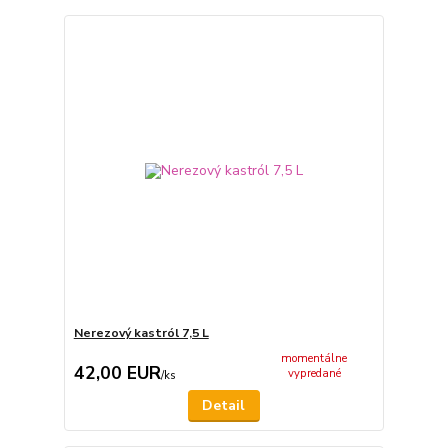
Nerezový kastról 7,5 L
momentálne
42,00 EUR
vypredané
/
ks
Detail