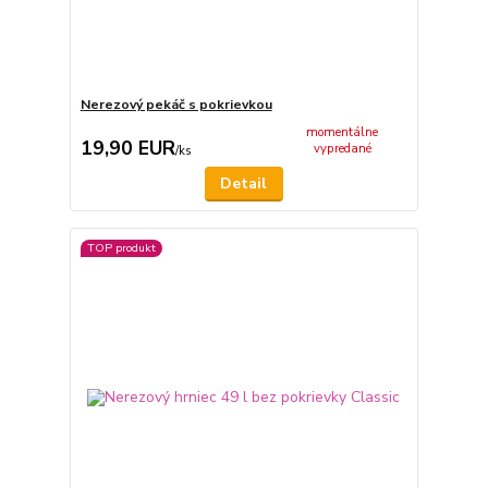
Nerezový pekáč s pokrievkou
momentálne
19,90 EUR
vypredané
/
ks
Detail
TOP produkt