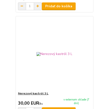
Pridať do košíka
Nerezový kastról 3 L
v externom sklade (7
30,00 EUR
dní)
/
ks