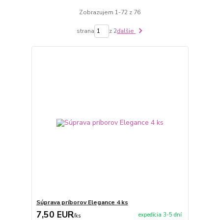
Zobrazujem 1-72 z 76
strana
z 2
ďalšie
Súprava príborov Elegance 4 ks
7,50 EUR
expedícia 3-5 dní
/
ks