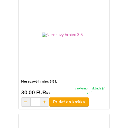
Nerezový hrniec 3,5 L
v externom sklade (7
30,00 EUR
dní)
/
ks
Pridať do košíka