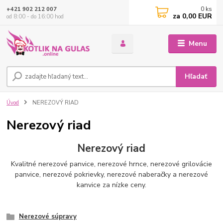
0
ks
+421 902 212 007
za
0,00 EUR
od 8:00 - do 16:00 hod
Menu
Hľadať
Úvod
NEREZOVÝ RIAD
Nerezový riad
Nerezový riad
Kvalitné nerezové panvice, nerezové hrnce, nerezové grilovácie
panvice, nerezové pokrievky, nerezové naberačky a nerezové
kanvice za nízke ceny.
Nerezové súpravy