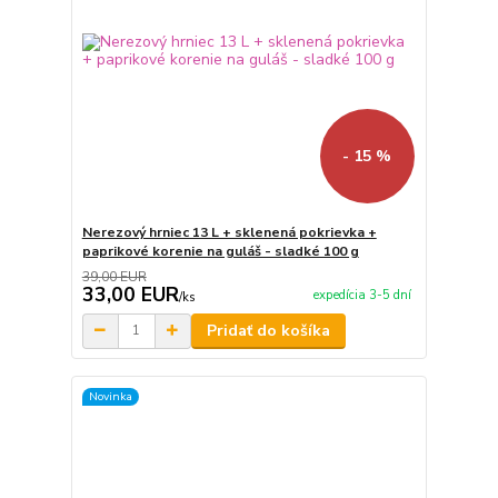
- 15 %
Nerezový hrniec 13 L + sklenená pokrievka +
paprikové korenie na guláš - sladké 100 g
39,00 EUR
33,00 EUR
expedícia 3-5 dní
/
ks
Pridať do košíka
Novinka