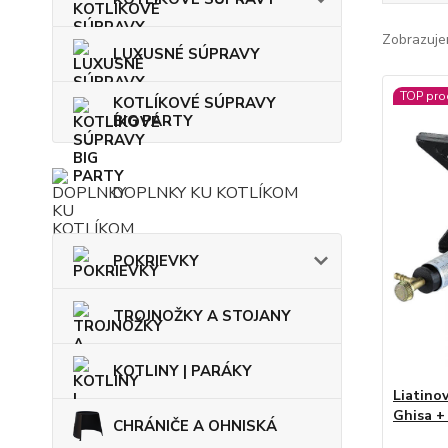
Zobrazuje
LUXUSNÉ SÚPRAVY
TOP pro
KOTLÍKOVÉ SÚPRAVY
BIG PARTY
DOPLNKY KU KOTLÍKOM
POKRIEVKY
TROJNOŽKY A STOJANY
KOTLINY | PARÁKY
Liatino
Ghisa +
CHRÁNIČE A OHNISKÁ