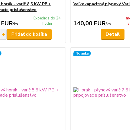
 horák - varič 8,5 kW PB +
Veľkokapacitný plynový Var
vacie príslušenstvo
Expedícia do 24
m
 EUR
140,00 EUR
hodín
v
/
ks
/
ks
Pridať do košíka
Detail
Novinka