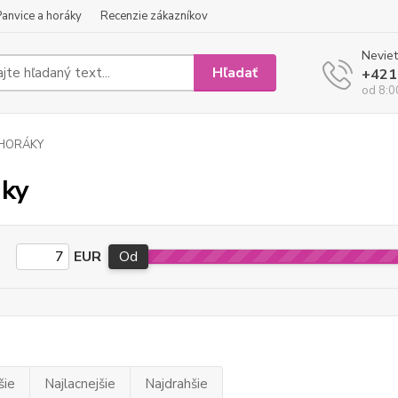
Panvice a horáky
Recenzie zákazníkov
Neviet
Hľadať
+421
od 8:0
HORÁKY
ky
EUR
Od
šie
Najlacnejšie
Najdrahšie