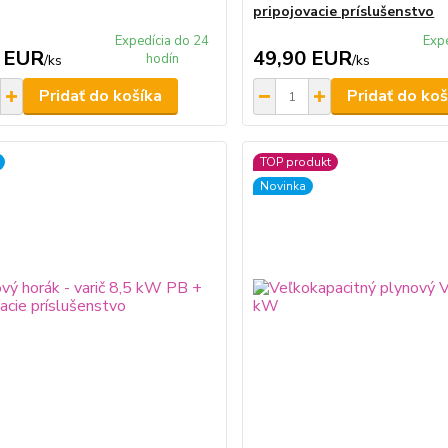
pripojovacie príslušenstvo
Expedícia do 24
Exp
 EUR
49,90 EUR
hodín
/
ks
/
ks
Pridať do košíka
Pridať do koš
TOP produkt
Novinka