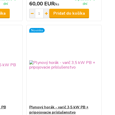
60,00 EUR
dní
dní
/
ks
íka
Pridať do košíka
Novinka
W PB
Plynový horák - varič 3,5 kW PB +
pripojovacie príslušenstvo