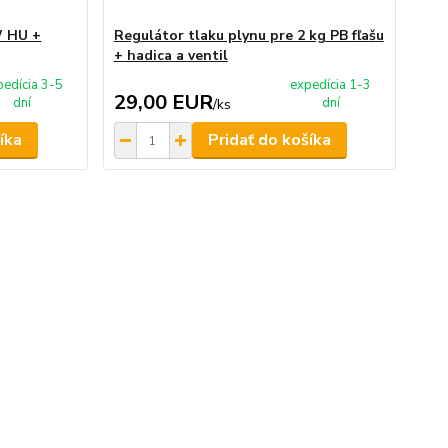
W HU +
Regulátor tlaku plynu pre 2 kg PB fľašu
+ hadica a ventil
pedícia 3-5
expedícia 1-3
29,00 EUR
dní
dní
/
ks
íka
Pridať do košíka