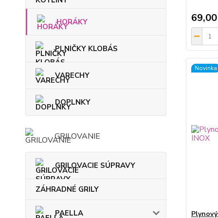
69,00
HORÁKY
PLNIČKY KLOBÁS
Novinka
VARECHY
DOPLNKY
GRILOVANIE
GRILOVACIE SÚPRAVY
ZÁHRADNÉ GRILY
PAELLA
Plynový