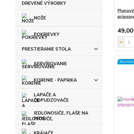
DREVENÉ VÝROBKY
Plynový
pripojo
NOŽE
49,00
POKRIEVKY
PRESTIERANIE STOLA
Novinka
SERVÍROVANIE
KORENIE - PAPRIKA
LAPAČE A
ODPUDZOVAČE
JEDLONOSIČE, FLAŠE NA
PITIE
KRÁJAČE