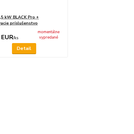
,5 kW BLACK Pro +
vacie príslušenstvo
momentálne
 EUR
vypredané
/
ks
Detail