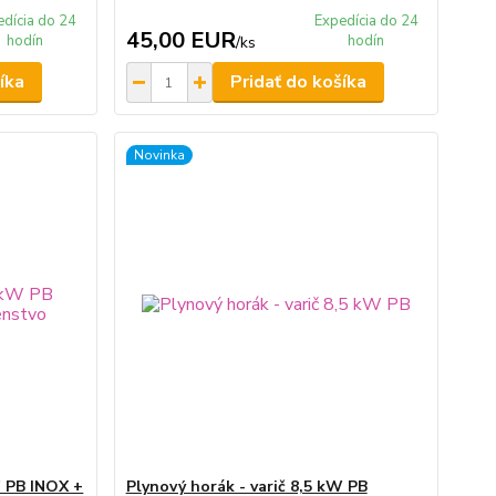
edícia do 24
Expedícia do 24
45,00 EUR
hodín
hodín
/
ks
íka
Pridať do košíka
Novinka
W PB INOX +
Plynový horák - varič 8,5 kW PB