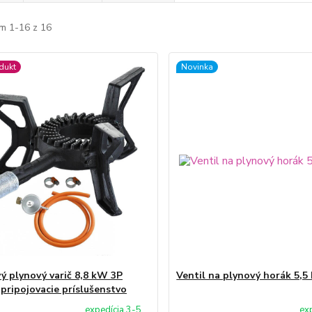
m 1-16 z 16
dukt
Novinka
vý plynový varič 8,8 kW 3P
Ventil na plynový horák 5,
 pripojovacie príslušenstvo
expedícia 3-5
ex