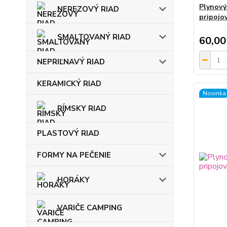
Plynový
NEREZOVÝ RIAD
pripojo
SMALTOVANÝ RIAD
60,00
NEPRIĽNAVÝ RIAD
KERAMICKÝ RIAD
Novinka
RÍMSKY RIAD
PLASTOVÝ RIAD
FORMY NA PEČENIE
HORÁKY
VARIČE CAMPING