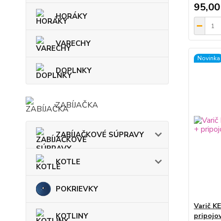
95,00
HORÁKY
VARECHY
Novinka
DOPLNKY
ZABÍJAČKA
ZABÍJAČKOVÉ SÚPRAVY
KOTLE
POKRIEVKY
Varič K
KOTLINY
pripojo