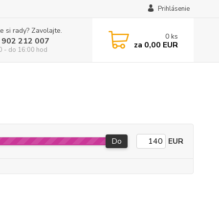
Prihlásenie
e si rady? Zavolajte.
0
ks
 902 212 007
za
0,00 EUR
0 - do 16:00 hod
Do
EUR