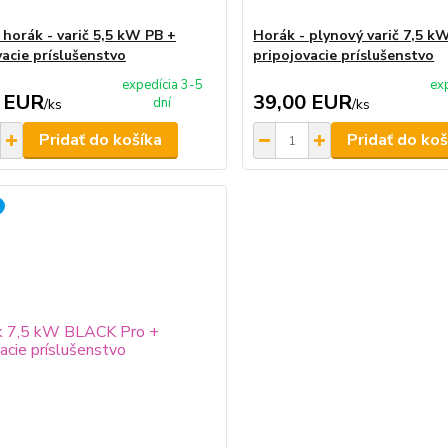
 horák - varič 5,5 kW PB +
Horák - plynový varič 7,5 k
vacie príslušenstvo
pripojovacie príslušenstvo
expedícia 3-5
ex
 EUR
39,00 EUR
dní
/
ks
/
ks
Pridať do košíka
Pridať do koš