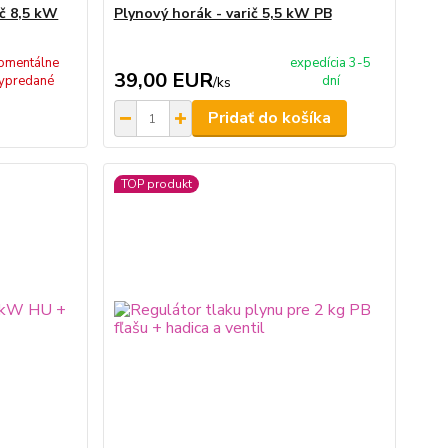
ič 8,5 kW
Plynový horák - varič 5,5 kW PB
omentálne
expedícia 3-5
39,00 EUR
ypredané
dní
/
ks
Pridať do košíka
TOP produkt