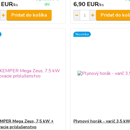
 EUR
6,90 EUR
dní
/
ks
/
ks
Pridať do košíka
Pridať do koš
Novinka
EMPER Mega Zeus, 7,5 kW +
Plynový horák - varič 3,5 k
vacie príslušenstvo