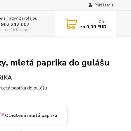
Prihlásenie
e si rady? Zavolajte.
0
ks
 902 212 007
za
0,00 EUR
0 - do 16:00 hod
ky, mletá paprika do gulášu
RIKA
 mletá paprika do gulášu
Ochutená mletá paprika