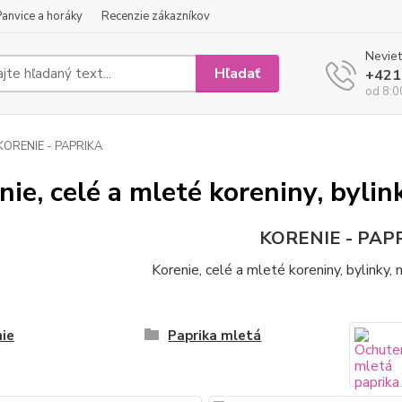
Panvice a horáky
Recenzie zákazníkov
Neviet
Hľadať
+421
od 8:0
KORENIE - PAPRIKA
nie, celé a mleté koreniny, bylin
KORENIE - PAP
Korenie, celé a mleté koreniny, bylinky,
ie
Paprika mletá