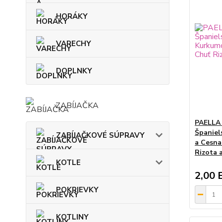
HORÁKY
VARECHY
DOPLNKY
ZABÍJAČKA
PAELLA 
Španiel
ZABÍJAČKOVÉ SÚPRAVY
a Cesna
Rizota a
KOTLE
2,00 
POKRIEVKY
KOTLINY