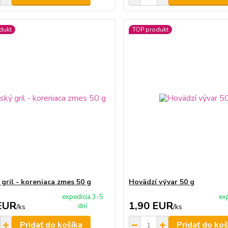
dukt
TOP produkt
 gril - koreniaca zmes 50 g
Hovädzí vývar 50 g
expedícia 3-5
ex
EUR
1,90 EUR
dní
/
ks
/
ks
Pridať do košíka
Pridať do koš