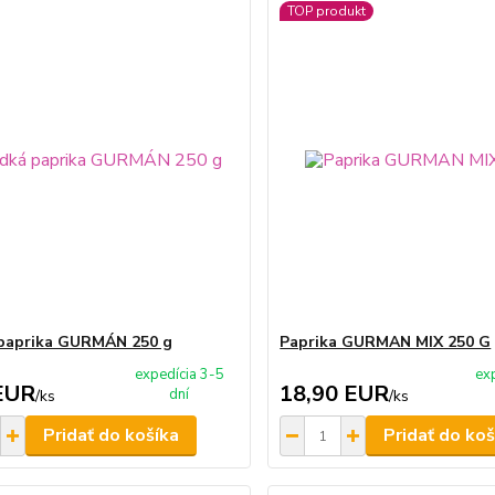
TOP produkt
paprika GURMÁN 250 g
Paprika GURMAN MIX 250 G
expedícia 3-5
ex
EUR
18,90 EUR
dní
/
ks
/
ks
Pridať do košíka
Pridať do koš