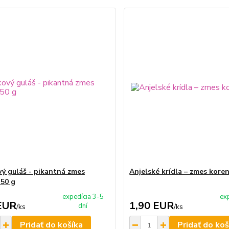
vý guláš - pikantná zmes
Anjelské krídla – zmes koren
 50 g
expedícia 3-5
ex
EUR
1,90 EUR
dní
/
ks
/
ks
Pridať do košíka
Pridať do koš