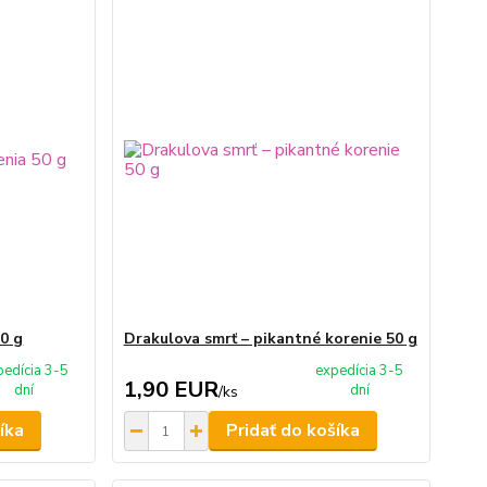
50 g
Drakulova smrť – pikantné korenie 50 g
pedícia 3-5
expedícia 3-5
1,90 EUR
dní
dní
/
ks
íka
Pridať do košíka