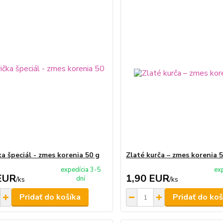
ka špeciál - zmes korenia 50 g
Zlaté kurča – zmes korenia 
expedícia 3-5
ex
EUR
1,90 EUR
dní
/
ks
/
ks
Pridať do košíka
Pridať do koš