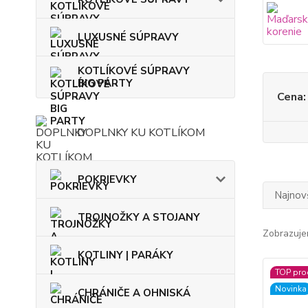
LUXUSNÉ SÚPRAVY
KOTLÍKOVÉ SÚPRAVY
BIG PARTY
Cena:
DOPLNKY KU KOTLÍKOM
POKRIEVKY
Najnov
TROJNOŽKY A STOJANY
Zobrazuje
KOTLINY | PARÁKY
TOP pro
Novinka
CHRÁNIČE A OHNISKÁ