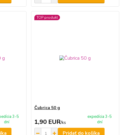
TOP produkt
Čubrica 50 g
pedícia 3-5
expedícia 3-5
1,90 EUR
dní
dní
/
ks
íka
Pridať do košíka