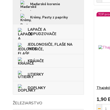
Maďarské korenie
TOP pro
Krémy, Pasty z papriky
LAPAČE A
ODPUDZOVAČE
JEDLONOSIČE, FLAŠE NA
PITIE
KRÁJAČE
UTIERKY
DOPLNKY
Thajský
1,90 
ŽELEZIARSTVO