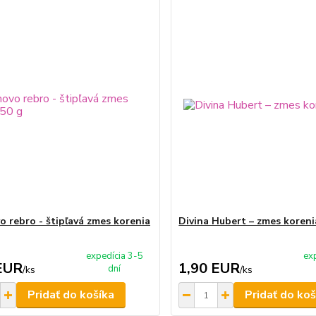
 rebro - štipľavá zmes korenia
Divina Hubert – zmes koreni
expedícia 3-5
ex
EUR
1,90 EUR
dní
/
ks
/
ks
Pridať do košíka
Pridať do koš