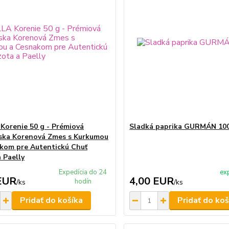
Korenie 50 g - Prémiová
Sladká paprika GURMÁN 10
ska Korenová Zmes s Kurkumou
kom pre Autentickú Chuť
 Paelly
Expedícia do 24
ex
EUR
4,00 EUR
hodín
/
ks
/
ks
Pridať do košíka
Pridať do koš