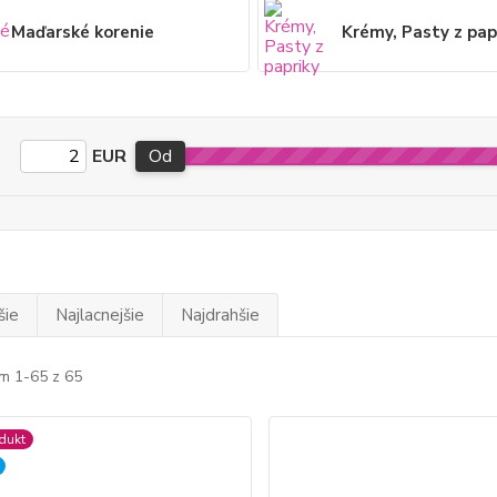
Maďarské korenie
Krémy, Pasty z pap
EUR
Od
šie
Najlacnejšie
Najdrahšie
m 1-65 z 65
dukt