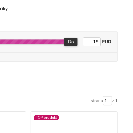
riky
Do
EUR
strana
z 1
TOP produkt