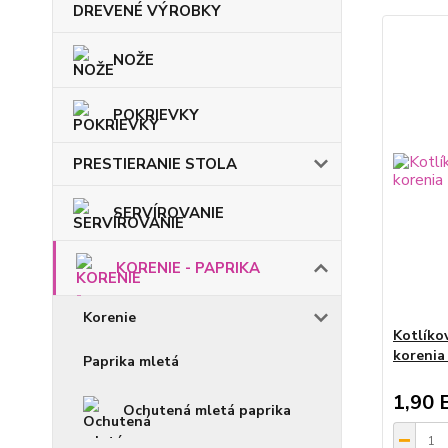
DREVENÉ VÝROBKY
NOŽE
POKRIEVKY
PRESTIERANIE STOLA
SERVÍROVANIE
KORENIE - PAPRIKA
Korenie
Kotlíko
korenia
Paprika mletá
1,90 
Ochutená mletá paprika