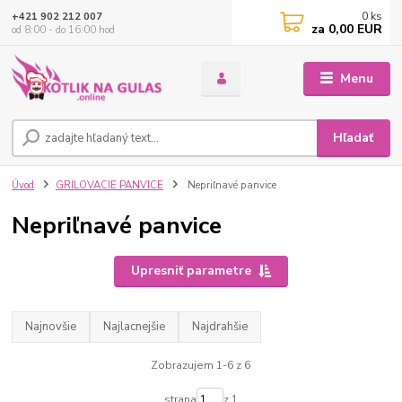
0
ks
+421 902 212 007
za
0,00 EUR
od 8:00 - do 16:00 hod
Menu
Hľadať
Úvod
GRILOVACIE PANVICE
Nepriľnavé panvice
Nepriľnavé panvice
Upresniť parametre
Najnovšie
Najlacnejšie
Najdrahšie
Zobrazujem 1-6 z 6
strana
z 1