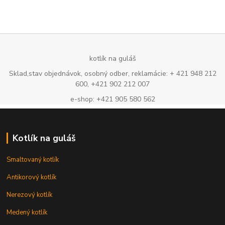
kotlík na guláš
Sklad,stav objednávok, osobný odber, reklamácie: + 421 948 212
600, +421 902 212 007
e-shop: +421 905 580 562
Kotlík na guláš
Smaltovaný kotlík
Antikorový kotlík
Nerezový kotlík
Medený kotlík