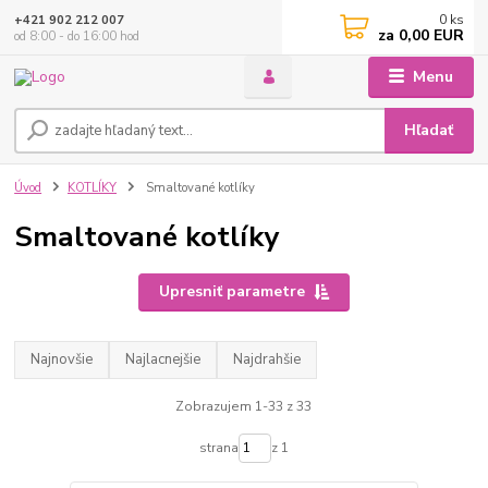
0
ks
+421 902 212 007
za
0,00 EUR
od 8:00 - do 16:00 hod
Menu
Hľadať
Úvod
KOTLÍKY
Smaltované kotlíky
Smaltované kotlíky
Upresniť parametre
Najnovšie
Najlacnejšie
Najdrahšie
Zobrazujem 1-33 z 33
strana
z 1