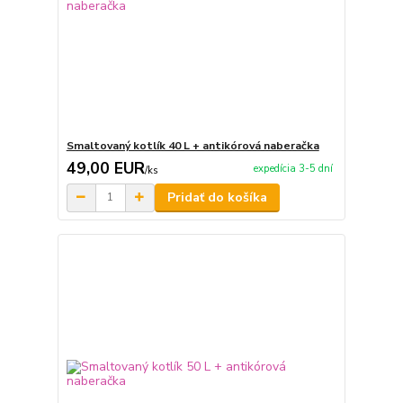
Smaltovaný kotlík 40 L + antikórová naberačka
49,00 EUR
expedícia 3-5 dní
/
ks
Pridať do košíka