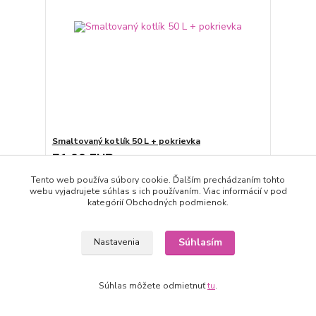
Smaltovaný kotlík 50 L + pokrievka
71,00 EUR
expedícia 3-5 dní
/
ks
Tento web používa súbory cookie. Ďalším prechádzaním tohto
Pridať do košíka
webu vyjadrujete súhlas s ich používaním. Viac informácií v pod
kategórií Obchodných podmienok.
strana
z 1
Súhlasím
Nastavenia
Súhlas môžete odmietnuť
tu
.