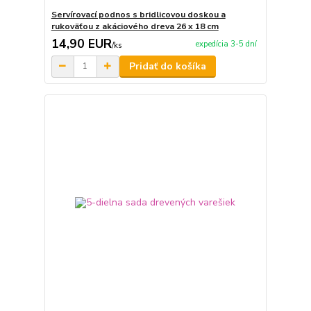
Servírovací podnos s bridlicovou doskou a
rukoväťou z akáciového dreva 26 x 18 cm
14,90 EUR
expedícia 3-5 dní
/
ks
Pridať do košíka