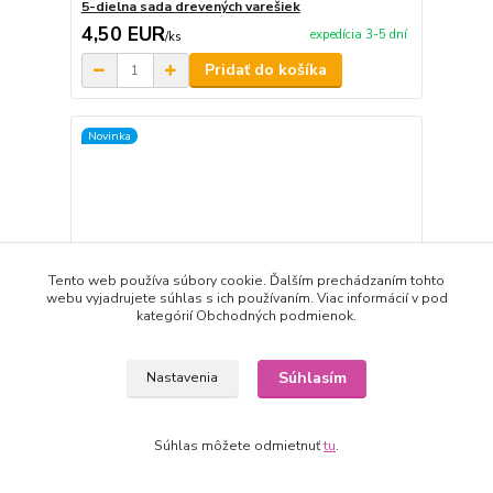
5-dielna sada drevených varešiek
4,50 EUR
expedícia 3-5 dní
/
ks
Pridať do košíka
Novinka
Tento web používa súbory cookie. Ďalším prechádzaním tohto
webu vyjadrujete súhlas s ich používaním. Viac informácií v pod
kategórií Obchodných podmienok.
Súhlasím
Nastavenia
Súhlas môžete odmietnuť
tu
.
Drevená, masívna doska na krájanie 48 x 33 cm
19,50 EUR