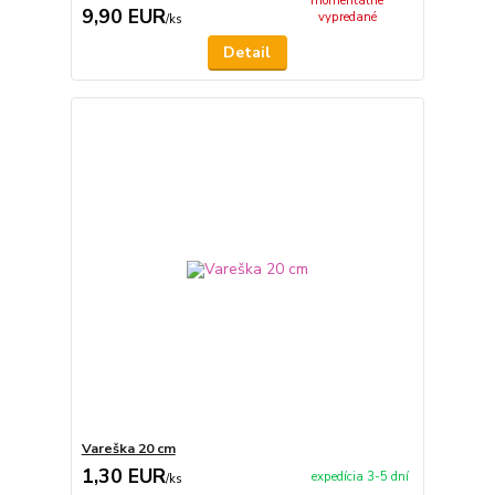
momentálne
9,90 EUR
vypredané
/
ks
Detail
Vareška 20 cm
1,30 EUR
expedícia 3-5 dní
/
ks