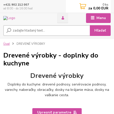
0
ks
+421 902 212 007
za
0,00 EUR
od 8:00 - do 16:00 hod
Menu
Hľadať
Úvod
DREVENÉ VÝROBKY
Drevené výrobky - doplnky do
kuchyne
Drevené výrobky
Doplnky do kuchyne: drevené podnosy, servírovacie podnosy,
varechy, naberačky, obracačky, dosky na krájanie mäsa, dosky na
vaľkanie cesta.
Upresniť parametre