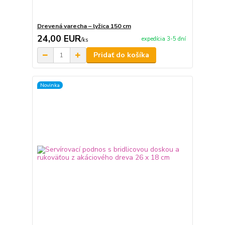
Drevená varecha – lyžica 150 cm
24,00 EUR
expedícia 3-5 dní
/
ks
Pridať do košíka
Novinka