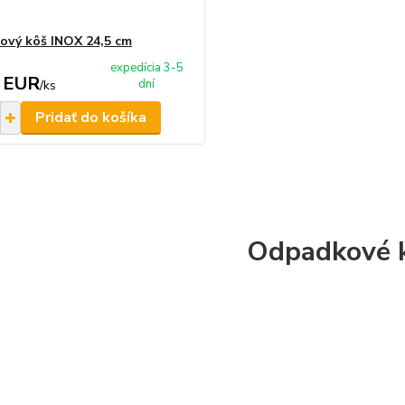
vý kôš INOX 24,5 cm
expedícia 3-5
 EUR
dní
/
ks
Pridať do košíka
Odpadkové 