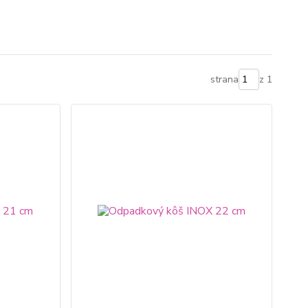
strana
z 1