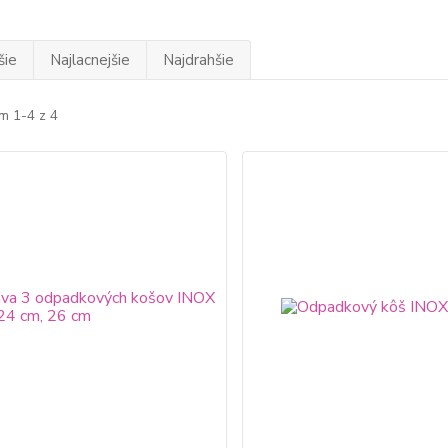
šie
Najlacnejšie
Najdrahšie
m 1-4 z 4