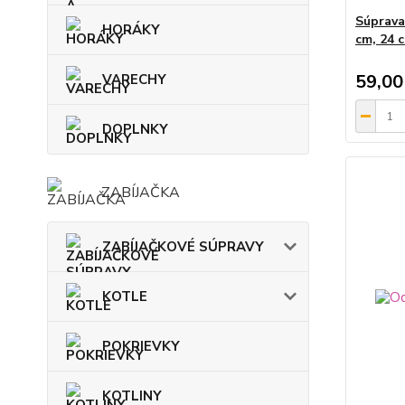
Súprava
HORÁKY
cm, 24 
59,00
VARECHY
DOPLNKY
ZABÍJAČKA
ZABÍJAČKOVÉ SÚPRAVY
KOTLE
POKRIEVKY
KOTLINY