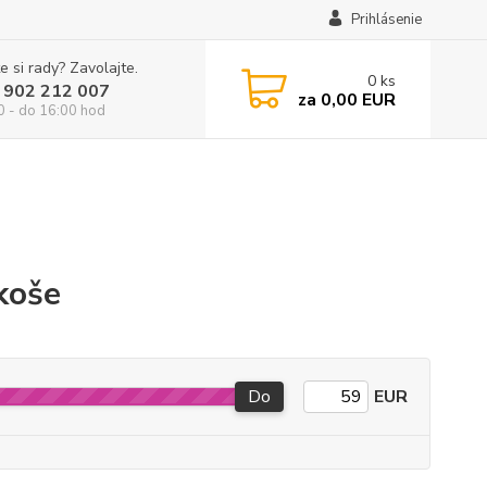
Prihlásenie
e si rady? Zavolajte.
0
ks
 902 212 007
za
0,00 EUR
0 - do 16:00 hod
koše
Do
EUR