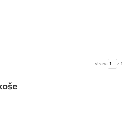
strana
z 1
koše