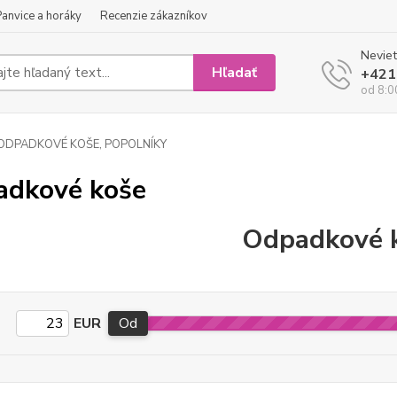
Panvice a horáky
Recenzie zákazníkov
Neviet
Hľadať
+421
od 8:0
ODPADKOVÉ KOŠE, POPOLNÍKY
dkové koše
Odpadkové 
EUR
Od