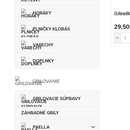
HORÁKY
Odpadko
29,50
PLNIČKY KLOBÁS
VARECHY
DOPLNKY
GRILOVANIE
GRILOVACIE SÚPRAVY
ZÁHRADNÉ GRILY
PAELLA