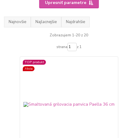
Upresniť parametre
Najnovšie
Najlacnejšie
Najdrahšie
Zobrazujem 1-20 z 20
strana
z 1
TOP produkt
Akcia