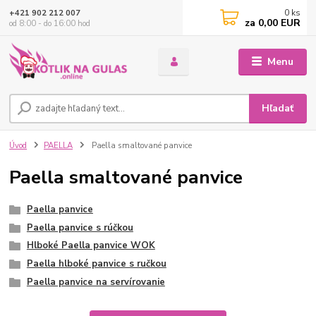
0
ks
+421 902 212 007
za
0,00 EUR
od 8:00 - do 16:00 hod
Menu
Hľadať
Úvod
PAELLA
Paella smaltované panvice
Paella smaltované panvice
Paella panvice
Paella panvice s rúčkou
Hlboké Paella panvice WOK
Paella hlboké panvice s ručkou
Paella panvice na servírovanie