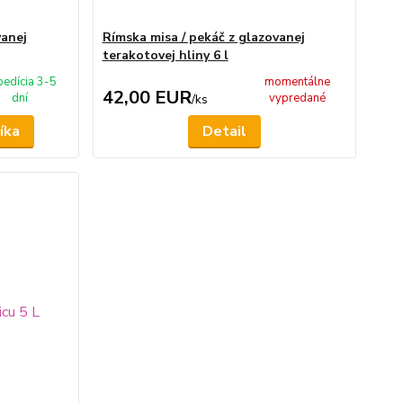
vanej
Rímska misa / pekáč z glazovanej
terakotovej hliny 6 l
pedícia 3-5
momentálne
42,00 EUR
dní
vypredané
/
ks
íka
Detail