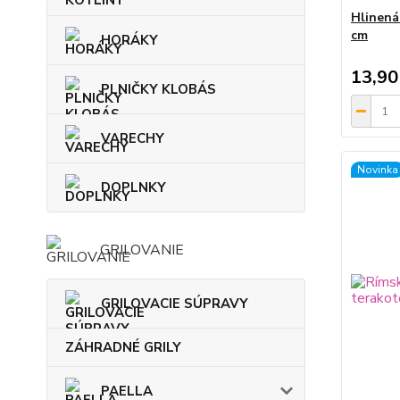
Hlinená
cm
HORÁKY
13,90
PLNIČKY KLOBÁS
VARECHY
Novinka
DOPLNKY
GRILOVANIE
GRILOVACIE SÚPRAVY
ZÁHRADNÉ GRILY
PAELLA