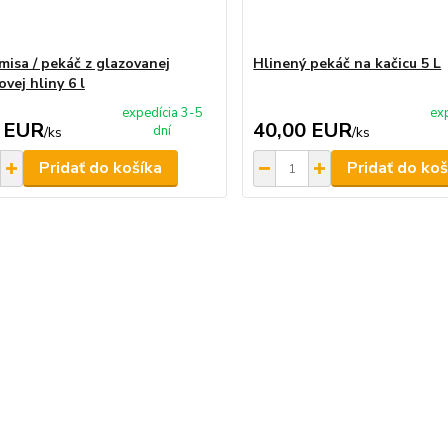
misa / pekáč z glazovanej
Hlinený pekáč na kačicu 5 L
vej hliny 6 l
expedícia 3-5
ex
 EUR
40,00 EUR
dní
/
ks
/
ks
Pridať do košíka
Pridať do koš