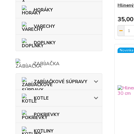
Hlinený
HORÁKY
35,00
VARECHY
DOPLNKY
Novinka
ZABÍJAČKA
ZABÍJAČKOVÉ SÚPRAVY
KOTLE
POKRIEVKY
KOTLINY