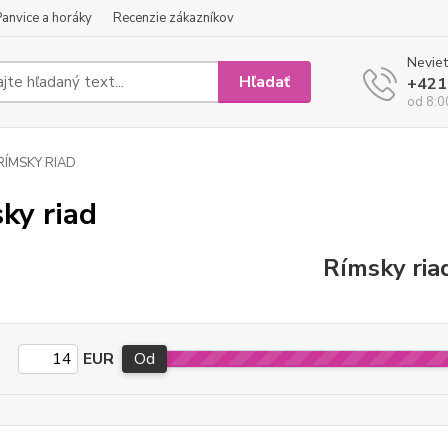
Panvice a horáky
Recenzie zákazníkov
Neviet
Hľadať
+421
od 8:0
RÍMSKY RIAD
ky riad
Rímsky ria
EUR
Od