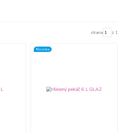
strana
z 1
Novinka