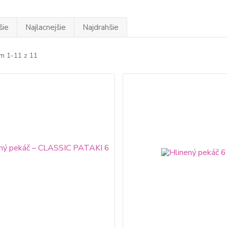
šie
Najlacnejšie
Najdrahšie
m 1-11 z 11