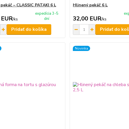
 pekáč – CLASSIC PATAKI 6 L
Hlinený pekáč 6 L
expedícia 3-5
ex
 EUR
32,00 EUR
dní
/
ks
/
ks
Pridať do košíka
Pridať do koš
Novinka