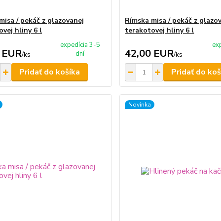
misa / pekáč z glazovanej
Rímska misa / pekáč z glazo
vej hliny 6 l
terakotovej hliny 6 l
expedícia 3-5
ex
 EUR
42,00 EUR
dní
/
ks
/
ks
Pridať do košíka
Pridať do koš
Novinka