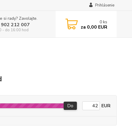
Prihlásenie
e si rady? Zavolajte.
0
ks
 902 212 007
za
0,00 EUR
0 - do 16:00 hod
d
Do
EUR