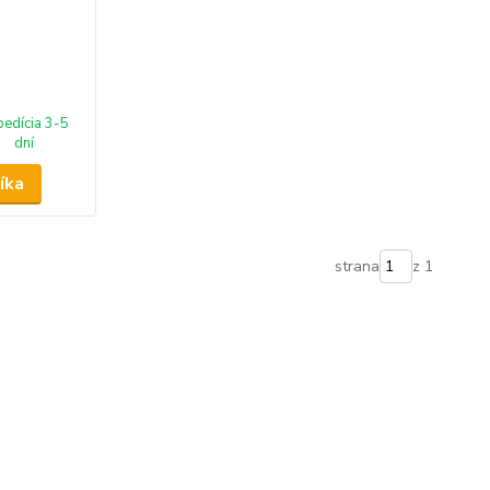
pedícia 3-5
dní
íka
strana
z 1