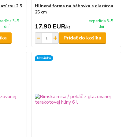
lazúrou 2,5
Hlinená forma na bábovku s glazúrou
25 cm
pedícia 3-5
expedícia 3-5
17,90 EUR
dní
dní
/
ks
íka
Pridať do košíka
Novinka