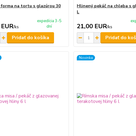
 forma na tortu s glazúrou 30
Hlinený pekáč na chleba s g
L
expedícia 3-5
ex
 EUR
21,00 EUR
dní
/
ks
/
ks
Pridať do košíka
Pridať do koš
Novinka