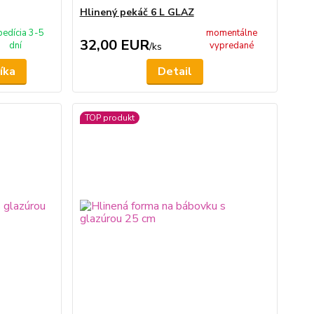
Hlinený pekáč 6 L GLAZ
pedícia 3-5
momentálne
32,00 EUR
dní
vypredané
/
ks
íka
Detail
TOP produkt