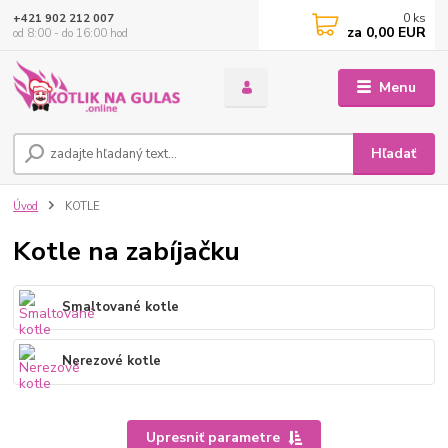
0
ks
+421 902 212 007
za
0,00 EUR
od 8:00 - do 16:00 hod
Menu
Hľadať
Úvod
KOTLE
Kotle na zabíjačku
Smaltované kotle
Nerezové kotle
Upresniť parametre