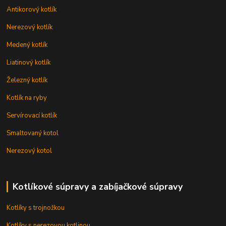
Antikorový kotlík
Nerezový kotlík
Medený kotlík
Liatinový kotlík
Železný kotlík
Kotlík na ryby
Servírovací kotlík
Smaltovaný kotol
Nerezový kotol
Kotlíkové súpravy a zabíjačkové súpravy
Kotlíky s trojnožkou
Kotlíky s nerezovou kotlinou