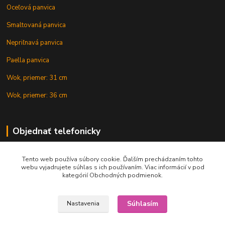
Oceľová panvica
Smaltovaná panvica
Nepriľnavá panvica
Paella panvica
Wok, priemer: 31 cm
Wok, priemer: 36 cm
Objednať telefonicky
Tento web používa súbory cookie. Ďalším prechádzaním tohto
+421 902 212 007
webu vyjadrujete súhlas s ich používaním. Viac informácií v pod
kategórií Obchodných podmienok.
Súhlasím
Nastavenia