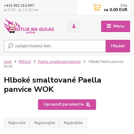
0
ks
+421 902 212 007
za
0,00 EUR
od 8:00 - do 16:00 hod
Menu
Hľadať
Úvod
PAELLA
Paella smaltované panvice
Hlboké Paella panvice
WOK
Hlboké smaltované Paella
panvice WOK
Upresniť parametre
Najnovšie
Najlacnejšie
Najdrahšie