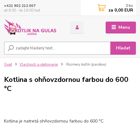
0
ks
+421 902 212 007
za
0,00 EUR
od 8:00 - do 16:00 hod
Menu
Hľadať
Úvod
Vlastnosti a ošetrovanie
Rozmery kotlín (parákov)
Kotlina s ohňovzdornou farbou do 600
°C
Kotlina je natretá ohňovzdornou farbou do 600 °C.