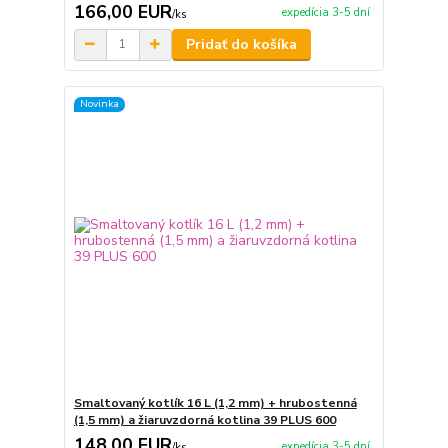
166,00 EUR
expedícia 3-5 dní
/
ks
Pridať do košíka
Novinka
Smaltovaný kotlík 16 L (1,2 mm) + hrubostenná
(1,5 mm) a žiaruvzdorná kotlina 39 PLUS 600
148,00 EUR
expedícia 3-5 dní
/
ks