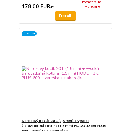
momentálne
178,00 EUR
vypredané
/
ks
Detail
Novinka
Nerezový kotlík 20 L (1,5 mm) + vysoká
žiaruvzdorná kotlina (1,5 mm) HODO 42 cm PLUS
600 + vareška + naberačka