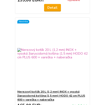
vypredané
/
ks
Detail
Novinka
Nerezový kotlík 20 L (1,2 mm) INOX + vysoká
žiaruvzdorná kotlina (1,5 mm) HODO 42 cm PLUS
600 + vareška + naberačka