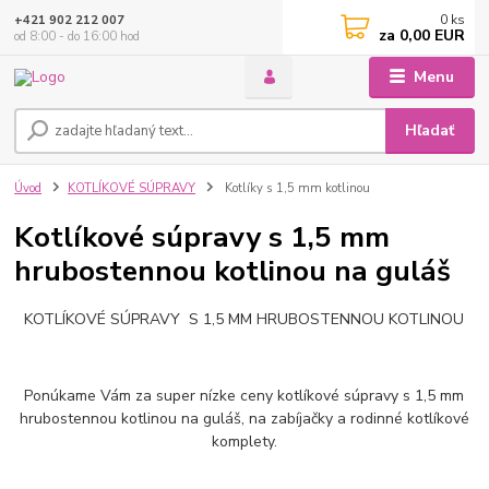
0
ks
+421 902 212 007
za
0,00 EUR
od 8:00 - do 16:00 hod
Menu
Hľadať
Úvod
KOTLÍKOVÉ SÚPRAVY
Kotlíky s 1,5 mm kotlinou
Kotlíkové súpravy s 1,5 mm
hrubostennou kotlinou na guláš
KOTLÍKOVÉ SÚPRAVY S 1,5 MM HRUBOSTENNOU KOTLINOU
Ponúkame Vám za super nízke ceny kotlíkové súpravy s 1,5 mm
hrubostennou kotlinou na guláš, na zabíjačky a rodinné kotlíkové
komplety.