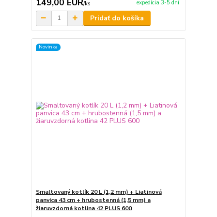
149,00 EUR
expedícia 3-5 dní
/
ks
Pridať do košíka
Novinka
Smaltovaný kotlík 20 L (1,2 mm) + Liatinová
panvica 43 cm + hrubostenná (1,5 mm) a
žiaruvzdorná kotlina 42 PLUS 600