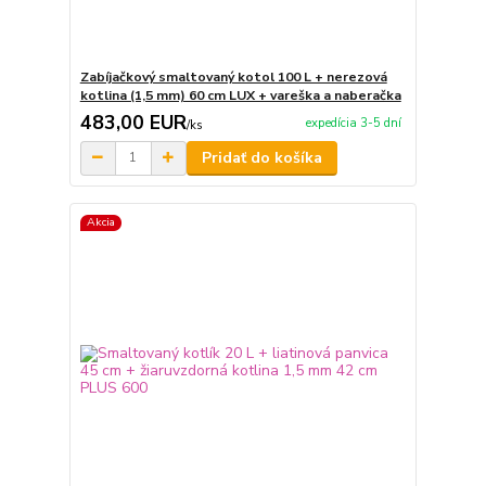
Zabíjačkový smaltovaný kotol 100 L + nerezová
kotlina (1,5 mm) 60 cm LUX + vareška a naberačka
483,00 EUR
expedícia 3-5 dní
/
ks
Pridať do košíka
Akcia