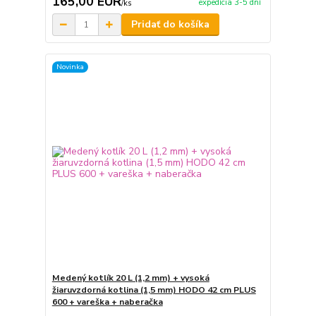
165,00 EUR
expedícia 3-5 dní
/
ks
Pridať do košíka
Novinka
Medený kotlík 20 L (1,2 mm) + vysoká
žiaruvzdorná kotlina (1,5 mm) HODO 42 cm PLUS
600 + vareška + naberačka