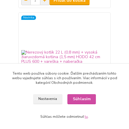
Pridať do košíka
Novinka
Tento web používa súbory cookie. Ďalším prechádzaním tohto
webu vyjadrujete súhlas s ich používaním. Viac informácií v pod
kategórií Obchodných podmienok.
Súhlasím
Nastavenia
Nerezový kotlík 22 L (0,8 mm) + vysoká
žiaruvzdorná kotlina (1,5 mm) HODO 42 cm PLUS
600 + vareška + naberačka
Súhlas môžete odmietnuť
tu
.
155,00 EUR
expedícia 3-5 dní
/
ks