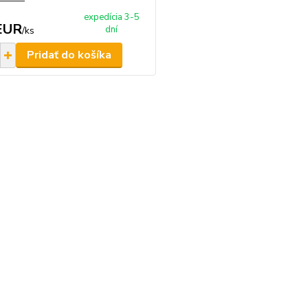
expedícia 3-5
EUR
dní
/
ks
Pridať do košíka