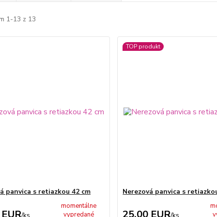
m 1-13 z 13
TOP produkt
á panvica s retiazkou 42 cm
Nerezová panvica s retiazko
momentálne
m
 EUR
25,00 EUR
vypredané
v
/
ks
/
ks