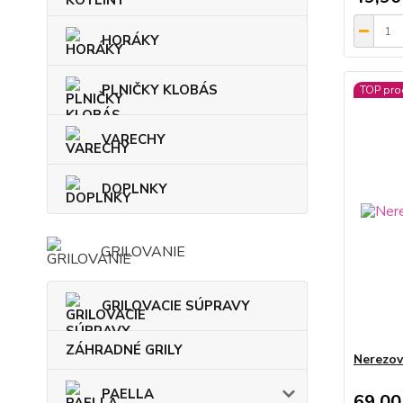
HORÁKY
PLNIČKY KLOBÁS
TOP pro
VARECHY
DOPLNKY
GRILOVANIE
GRILOVACIE SÚPRAVY
ZÁHRADNÉ GRILY
Nerezov
PAELLA
69,00