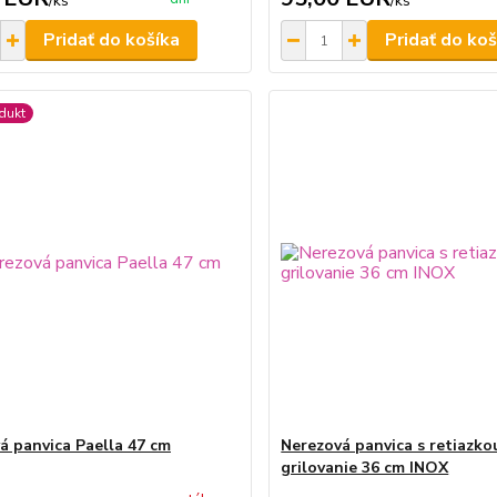
/
ks
/
ks
Pridať do košíka
Pridať do koš
dukt
á panvica Paella 47 cm
Nerezová panvica s retiazko
grilovanie 36 cm INOX