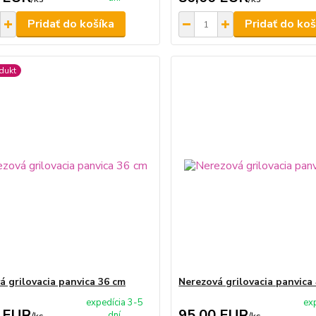
Pridať do košíka
Pridať do koš
dukt
á grilovacia panvica 36 cm
Nerezová grilovacia panvica
expedícia 3-5
ex
 EUR
95,00 EUR
dní