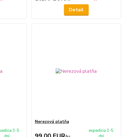
Detail
Nerezová platňa
pedícia 3-5
expedícia 3-5
99,00 EUR
dní
dní
/
ks