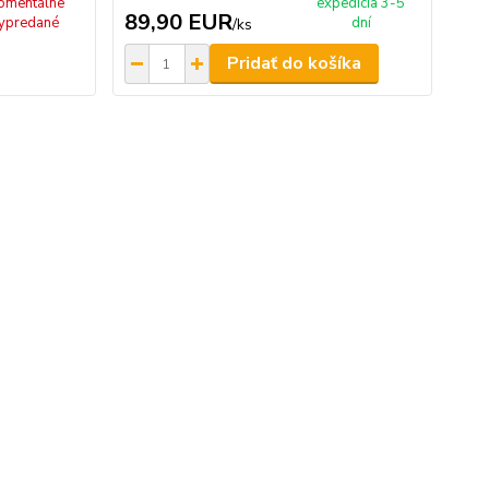
omentálne
expedícia 3-5
89,90 EUR
ypredané
dní
/
ks
Pridať do košíka