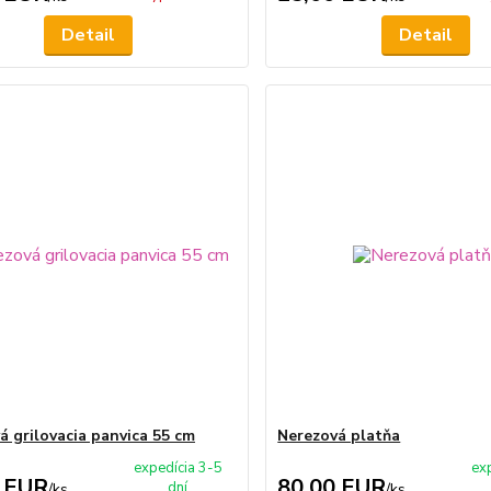
Detail
Detail
á grilovacia panvica 55 cm
Nerezová platňa
expedícia 3-5
ex
 EUR
80,00 EUR
dní
/
ks
/
ks