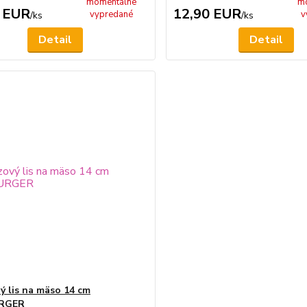
momentálne
m
 EUR
12,90 EUR
vypredané
v
/
ks
/
ks
Detail
Detail
ý lis na mäso 14 cm
RGER