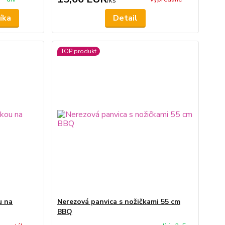
/
ks
íka
Detail
TOP produkt
u na
Nerezová panvica s nožičkami 55 cm
BBQ