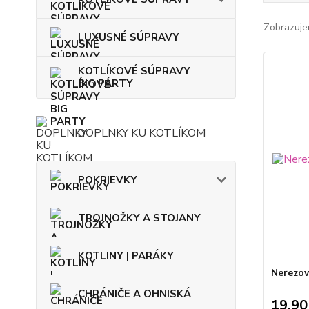
Zobrazuje
LUXUSNÉ SÚPRAVY
KOTLÍKOVÉ SÚPRAVY
BIG PARTY
DOPLNKY KU KOTLÍKOM
POKRIEVKY
TROJNOŽKY A STOJANY
KOTLINY | PARÁKY
Nerezov
CHRÁNIČE A OHNISKÁ
19,90