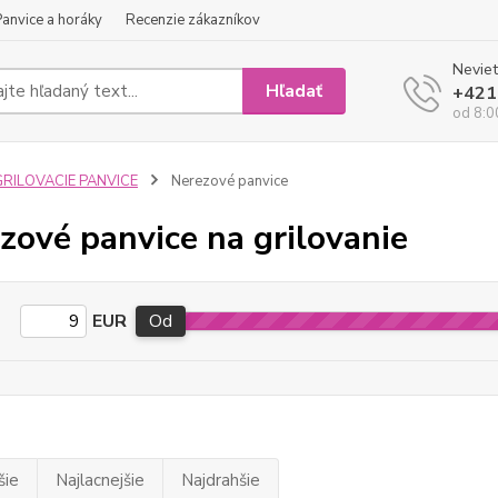
Panvice a horáky
Recenzie zákazníkov
Neviet
Hľadať
+421
od 8:0
GRILOVACIE PANVICE
Nerezové panvice
zové panvice na grilovanie
EUR
Od
šie
Najlacnejšie
Najdrahšie