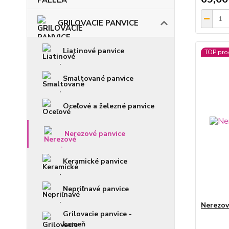
GRILOVACIE PANVICE
Liatinové panvice
TOP pro
Smaltované panvice
Oceľové a železné panvice
Nerezové panvice
Keramické panvice
Nepriľnavé panvice
Nerezov
Grilovacie panvice -
kameň