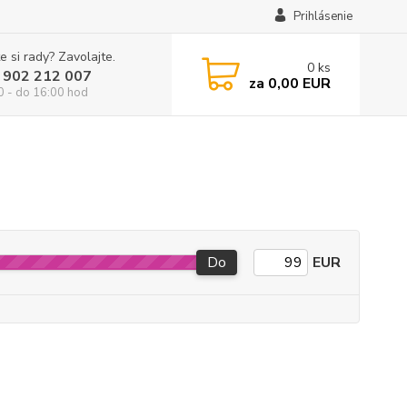
Prihlásenie
e si rady? Zavolajte.
0
ks
 902 212 007
za
0,00 EUR
0 - do 16:00 hod
Do
EUR