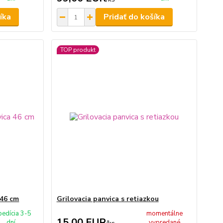
íka
Pridať do košíka
TOP produkt
 46 cm
Grilovacia panvica s retiazkou
pedícia 3-5
momentálne
15,00 EUR
dní
vypredané