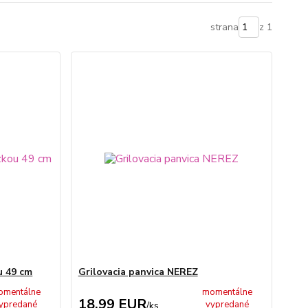
strana
z 1
u 49 cm
Grilovacia panvica NEREZ
omentálne
momentálne
18,99 EUR
ypredané
vypredané
/
ks