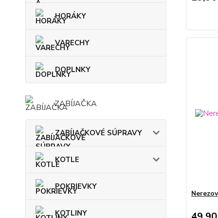
HORÁKY
VARECHY
DOPLNKY
ZABÍJAČKA
ZABÍJAČKOVÉ SÚPRAVY
KOTLE
POKRIEVKY
Nerezov
KOTLINY
49,90