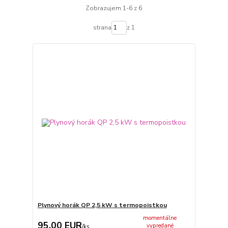
Zobrazujem 1-6 z 6
strana
z 1
Plynový horák QP 2,5 kW s termopoistkou
momentálne
95,00 EUR
vypredané
/
ks