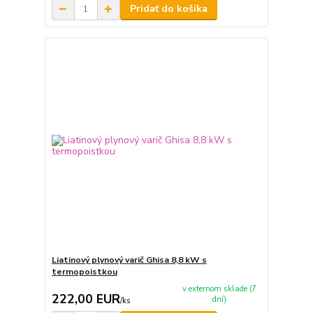
Pridať do košíka
Liatinový plynový varič Ghisa 8,8 kW s
termopoistkou
v externom sklade (7
222,00 EUR
dní)
/
ks