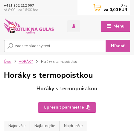
0
ks
+421 902 212 007
za
0,00 EUR
od 8:00 - do 16:00 hod
Menu
Hľadať
Úvod
HORÁKY
Horáky s termopoistkou
Horáky s termopoistkou
Horáky s termopoistkou
Upresniť parametre
Najnovšie
Najlacnejšie
Najdrahšie