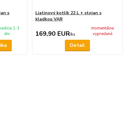
jan s
Liatinový kotlík 22 L + stojan s
kladkou VAR
pedícia 1-3
momentálne
169,90 EUR
dní
vypredané
/
ks
íka
Detail