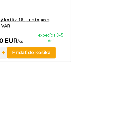
ý kotlík 16 L + stojan s
u VAR
expedícia 3-5
50 EUR
dní
/
ks
Pridať do košíka