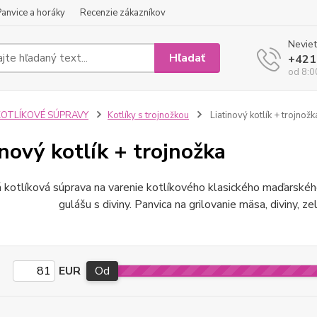
Panvice a horáky
Recenzie zákazníkov
Neviet
Hľadať
+421
od 8:0
KOTLÍKOVÉ SÚPRAVY
Kotlíky s trojnožkou
Liatinový kotlík + trojnožk
inový kotlík + trojnožka
á kotlíková súprava na varenie kotlíkového klasického maďarského
gulášu s diviny. Panvica na grilovanie mäsa, diviny, z
EUR
Od