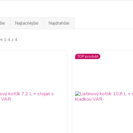
šie
Najlacnejšie
Najdrahšie
m 1-4 z 4
TOP produkt