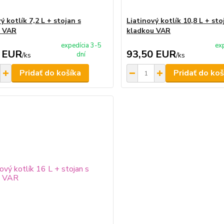
ý kotlík 7,2 L + stojan s
Liatinový kotlík 10,8 L + sto
u VAR
kladkou VAR
expedícia 3-5
ex
 EUR
93,50 EUR
dní
/
ks
/
ks
Pridať do košíka
Pridať do koš