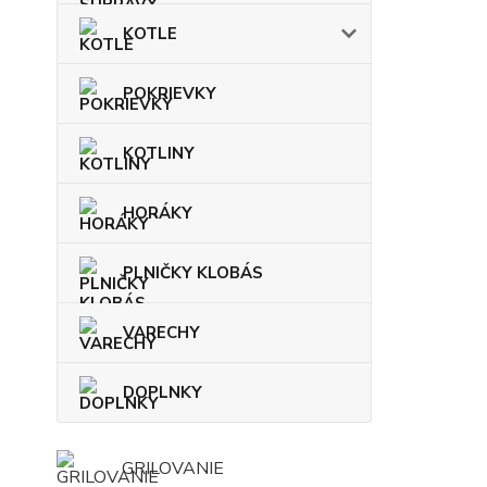
KOTLE
POKRIEVKY
KOTLINY
HORÁKY
PLNIČKY KLOBÁS
VARECHY
DOPLNKY
GRILOVANIE