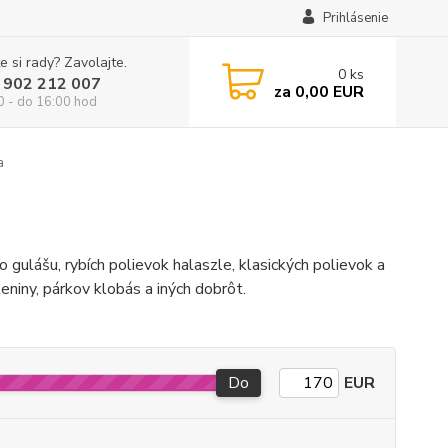
Prihlásenie
e si rady? Zavolajte.
0
ks
 902 212 007
za
0,00 EUR
0 - do 16:00 hod
a
 gulášu, rybích polievok halaszle, klasických polievok a
eleniny, párkov klobás a iných dobrôt.
Do
EUR