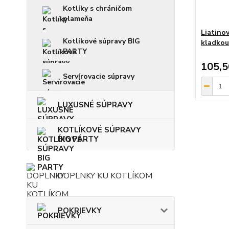
Kotlíky s chráničom
plameňa
Liatinov
Kotlíkové súpravy BIG
kladko
PARTY
105,
Servírovacie súpravy
LUXUSNÉ SÚPRAVY
KOTLÍKOVÉ SÚPRAVY
BIG PARTY
DOPLNKY KU KOTLÍKOM
POKRIEVKY