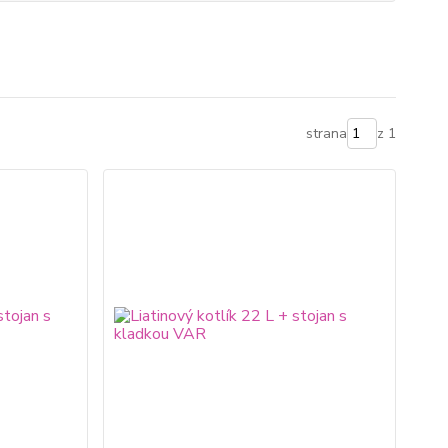
strana
z 1